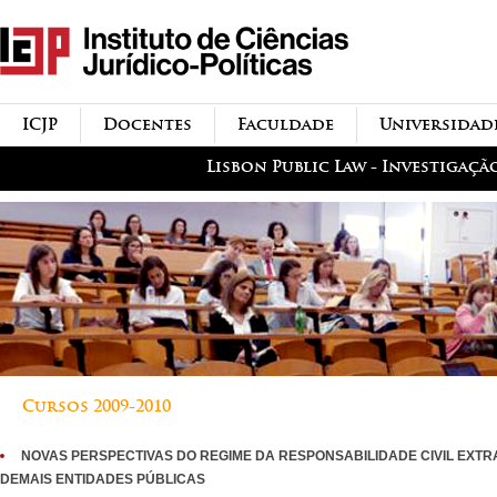
Passar para o conteúdo
icjp
principal
menu-institucional
ICJP
Docentes
Faculdade
Universidad
menu-actividades
Lisbon Public Law - Investigaçã
Cursos 2009-2010
NOVAS PERSPECTIVAS DO REGIME DA RESPONSABILIDADE CIVIL EXT
DEMAIS ENTIDADES PÚBLICAS