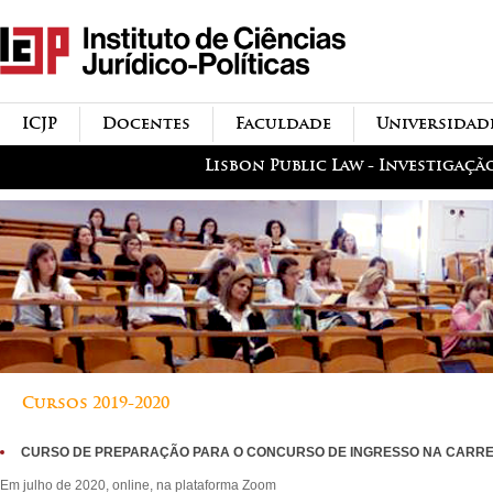
Passar para o conteúdo
icjp
principal
menu-institucional
ICJP
Docentes
Faculdade
Universidad
menu-actividades
Lisbon Public Law - Investigaçã
Cursos 2019-2020
CURSO DE PREPARAÇÃO PARA O CONCURSO DE INGRESSO NA CARRE
Em julho de 2020, online, na plataforma Zoom