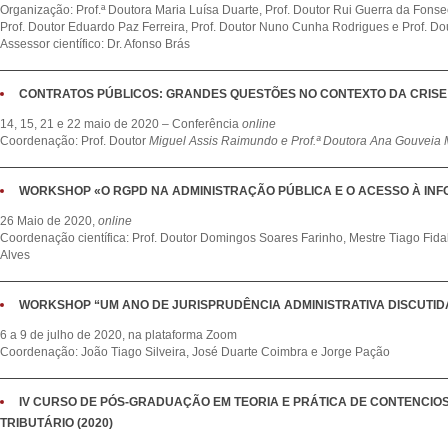
Organização: Prof.ª Doutora Maria Luísa Duarte, Prof. Doutor Rui Guerra da Fonsec
Prof. Doutor Eduardo Paz Ferreira, Prof. Doutor Nuno Cunha Rodrigues e Prof. Do
Assessor científico: Dr. Afonso Brás
CONTRATOS PÚBLICOS: GRANDES QUESTÕES NO CONTEXTO DA CRISE 
14, 15, 21 e 22 maio de 2020 – Conferência
online
Coordenação: Prof. Doutor
Miguel Assis Raimundo e Prof.ª Doutora
Ana Gouveia M
WORKSHOP «O RGPD NA ADMINISTRAÇÃO PÚBLICA E O ACESSO À INF
26 Maio de 2020,
online
Coordenação científica: Prof. Doutor Domingos Soares Farinho, Mestre Tiago Fida
Alves
WORKSHOP “UM ANO DE JURISPRUDÊNCIA ADMINISTRATIVA DISCUTID
6 a 9 de julho de 2020, na plataforma Zoom
Coordenação: João Tiago Silveira, José Duarte Coimbra e Jorge Pação
IV CURSO DE PÓS-GRADUAÇÃO EM TEORIA E PRÁTICA DE CONTENCIOS
TRIBUTÁRIO (2020)