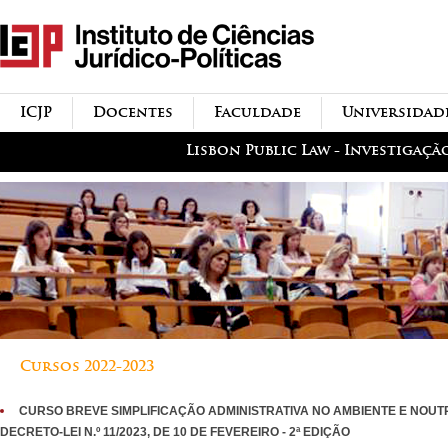
Passar para o conteúdo
icjp
principal
menu-institucional
ICJP
Docentes
Faculdade
Universidad
menu-actividades
Lisbon Public Law - Investigaçã
Cursos 2022-2023
CURSO BREVE SIMPLIFICAÇÃO ADMINISTRATIVA NO AMBIENTE E NOU
DECRETO-LEI N.º 11/2023, DE 10 DE FEVEREIRO - 2ª EDIÇÃO