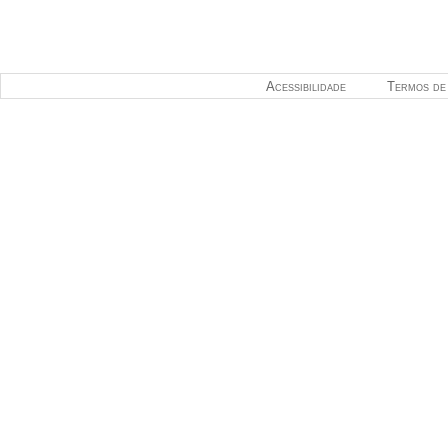
Acessibilidade
Termos de 