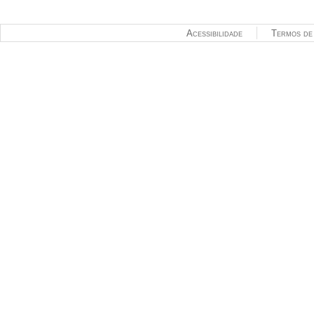
Acessibilidade
Termos de 