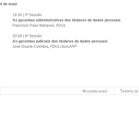
4 de maio
18:30 | 5ª Sessão
As garantias administrativas dos titulares de dados pessoais
Francisco Paes Marques,
FDUL
20:00 | 6ª Sessão
As garantias judiciais dos titulares de dados pessoais
José Duarte Coimbra,
FDUL/JurisAPP
Acessibilidade
Termos de 