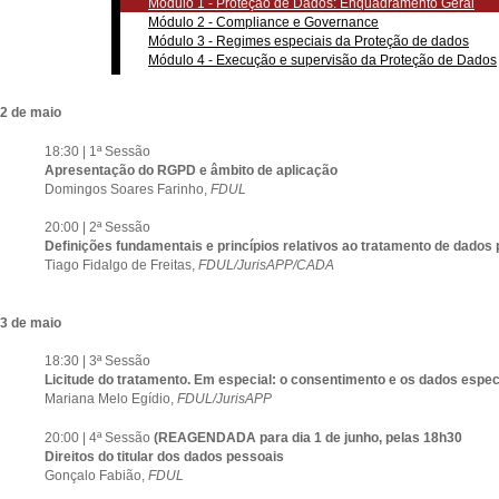
Módulo 1 - Proteção de Dados: Enquadramento Geral
Módulo 2 - Compliance e Governance
Módulo 3 - Regimes especiais da Proteção de dados
Módulo 4 - Execução e supervisão da Proteção de Dados
2 de maio
18:30 | 1ª Sessão
Apresentação do RGPD e âmbito de aplicação
Domingos Soares Farinho,
FDUL
20:00 | 2ª Sessão
Definições fundamentais e princípios relativos ao tratamento de dados
Tiago Fidalgo de Freitas,
FDUL/JurisAPP/CADA
3 de maio
18:30 | 3ª Sessão
Licitude do tratamento. Em especial: o consentimento e os dados espe
Mariana Melo Egídio,
FDUL/JurisAPP
20:00 | 4ª Sessão
(REAGENDADA para dia 1 de junho, pelas 18h30
Direitos do titular dos dados pessoais
Gonçalo Fabião,
FDUL