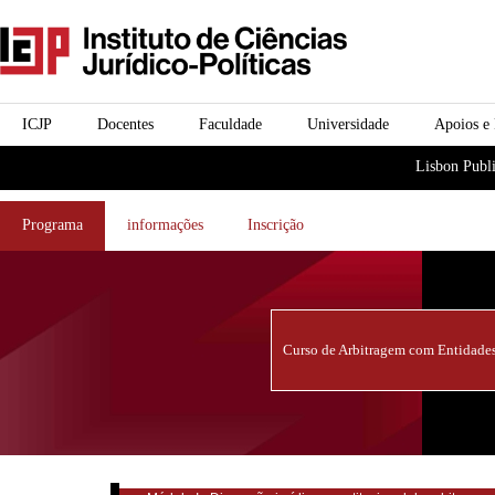
Passar para o conteúdo
icjp
principal
menu-institucional
ICJP
Docentes
Faculdade
Universidade
Apoios e
menu-actividades
Lisbon Publi
Programa
informações
Inscrição
Curso de Arbitragem com Entidades