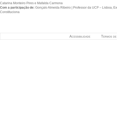
Catarina Monteiro Pires e Mafalda Carmona
Com a participação de:
Gonçalo Almeida Ribeiro | Professor da UCP – Lisboa, Ex
Constituciona
Acessibilidade
Termos de 