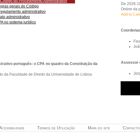
o Código do Procedimento Administrativo
De 2026-11
regras gerais do Código
Online da 
 regulamento administrativo
Add to Cal
ato administrativo
A no sistema jurídico
Coordena
Fau
Joã
Assessor c
trativo português: o CPA no quadro da Constituição da
Jor
ado da Faculdade de Direito da Universidade de Lisboa
Acessibilidade
Termos de Utilização
Mapa do site
Contacto