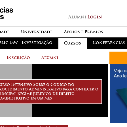
Passar para o conteúdo
principal
Alumni
Login
dade
Universidade
Apoios e Prémios
blic Law - Investigação
Conferências
Cursos
Inscrição
Alumni
urso Intensivo Sobre o Código do
rocedimento Administrativo para conhecer o
rincipal Regime Jurídico de Direito
dministrativo em um mês