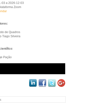
-03 a 2026-12-03
plataforma Zoom
endar
dores:
sto de Quadros
o Tiago Silveira
ientífico
:
ge Pação
black
s