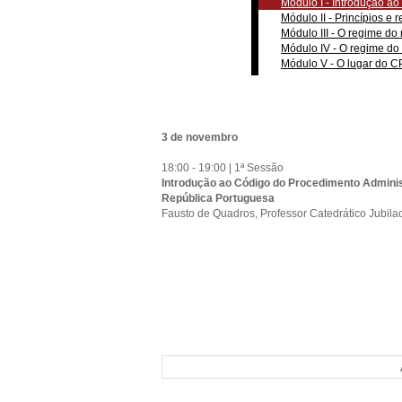
Módulo I - Introdução a
Módulo II - Princípios e 
Módulo III - O regime do
Módulo IV - O regime do 
Módulo V - O lugar do CP
3 de novembro
18:00 - 19:00 | 1ª Sessão
Introdução ao Código do Procedimento Adminis
República Portuguesa
Fausto de Quadros, Professor Catedrático Jubil