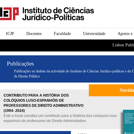
Passar para o conteúdo
icjp
principal
menu-institucional
ICJP
Docentes
Faculdade
Universidade
Apoios e
menu-actividades
Lisbon Publi
Publicações
Publicações no âmbito da actividade do Instítuto de Ciências Juridico-políticas e do 
de Direito Público
Novid
CONTRIBUTO PARA A HISTÓRIA DOS
COLÓQUIOS LUSO-ESPANHÓIS DE
PROFESSORES DE DIREITO ADMINISTRATIVO
(1994- 2024)
Este e-book constitui um contributo para a História dos colóquios luso-
espanhois de professores de Direito Administrativo