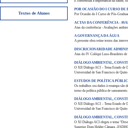
É consensual a importância da saúde, sob 
POR OCASIÃO DO I CURSO DE
Textos de Alunos
Por Ocasião do I Curso de Pós-Graduaç
ACTAS DA CONFERÊNCIA - AV
Atas da conferência - Avaliações ambie
A GOVERNANÇA DA ÁGUA
A presente obra reúne textos das inter
DISCRICIONARIDADE ADMINI
Atas do IV Colóqui Luso-Brasileiro de 
DIÁLOGO AMBIENTAL, CONSTI
O XII Diálogo ACI – Tema Estado de Di
Universidad de San Francisco de Quito
ESTUDOS DE POLÍTICA PÚBLI
Os trabalhos ora dados à estampa são de
torno da política pública de saneamento
DIÁLOGO AMBIENTAL, CONSTI
O XII Diálogo ACI – Tema Estado de Di
Universidad de San Francisco de Quito
DIÁLOGO AMBIENTAL, CONSTI
O XI Diálogo ACI elegeu o tema “Desen
Superior Dom Helder Câmara –ESDHC, n