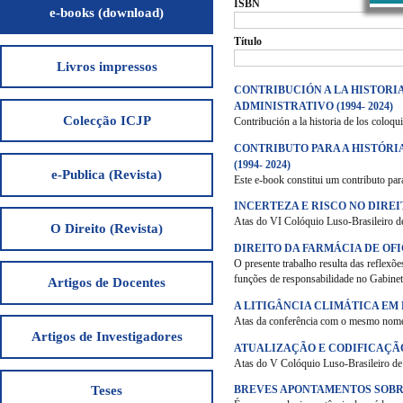
ISBN
e-books (download)
Título
Livros impressos
CONTRIBUCIÓN A LA HISTORI
ADMINISTRATIVO (1994- 2024)
Colecção ICJP
Contribución a la historia de los coloq
CONTRIBUTO PARA A HISTÓRI
(1994- 2024)
e-Publica (Revista)
Este e-book constitui um contributo par
INCERTEZA E RISCO NO DIRE
Atas do VI Colóquio Luso-Brasileiro de
O Direito (Revista)
DIREITO DA FARMÁCIA DE OF
O presente trabalho resulta das reflexõ
funções de responsabilidade no Gabin
Artigos de Docentes
A LITIGÂNCIA CLIMÁTICA EM
Atas da conferência com o mesmo nome,
Artigos de Investigadores
ATUALIZAÇÃO E CODIFICAÇÃ
Atas do V Colóquio Luso-Brasileiro d
BREVES APONTAMENTOS SOBR
Teses