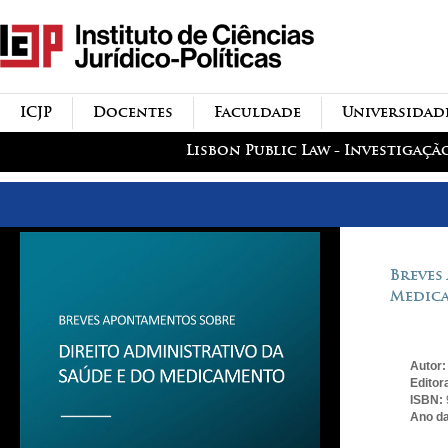
Passar para o conteúdo
icjp
principal
menu-institucional
ICJP
Docentes
Faculdade
Universidad
menu-actividades
Lisbon Public Law - Investigaçã
Breves
Medic
Autor
Editor
ISBN:
Ano da