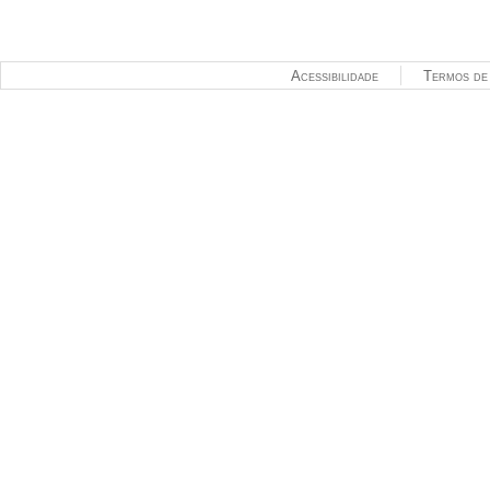
Acessibilidade
Termos de 