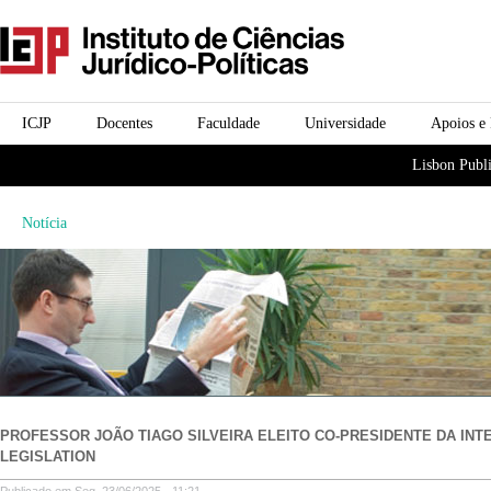
Passar para o conteúdo
icjp
principal
menu-institucional
ICJP
Docentes
Faculdade
Universidade
Apoios e
menu-actividades
Lisbon Publi
Notícia
PROFESSOR JOÃO TIAGO SILVEIRA ELEITO CO-PRESIDENTE DA INT
LEGISLATION