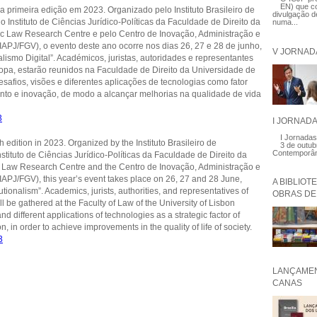
EN) que co
 primeira edição em 2023. Organizado pelo Instituto Brasileiro de
divulgação de
 Instituto de Ciências Jurídico-Políticas da Faculdade de Direito da
numa...
ic Law Research Centre e pelo Centro de Inovação, Administração e
PJ/FGV), o evento deste ano ocorre nos dias 26, 27 e 28 de junho,
V JORNAD
lismo Digital”. Académicos, juristas, autoridades e representantes
ropa, estarão reunidos na Faculdade de Direito da Universidade de
safios, visões e diferentes aplicações de tecnologias como fator
nto e inovação, de modo a alcançar melhorias na qualidade de vida
3
I JORNAD
I Jornadas
 edition in 2023. Organized by the Instituto Brasileiro de
3 de outub
Contemporâ
tituto de Ciências Jurídico-Políticas da Faculdade de Direito da
c Law Research Centre and the Centro de Inovação, Administração e
PJ/FGV), this year’s event takes place on 26, 27 and 28 June,
A BIBLIOT
ionalism”. Academics, jurists, authorities, and representatives of
OBRAS DE 
ll be gathered at the Faculty of Law of the University of Lisbon
d different applications of technologies as a strategic factor of
in order to achieve improvements in the quality of life of society.
3
LANÇAMEN
CANAS