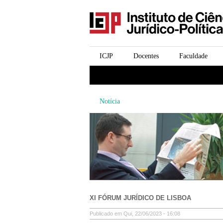
icjp
menu-institucional
ICJP
Docentes
Faculdade
menu-actividades
Notícia
XI FÓRUM JURÍDICO DE LISBOA
Publicado em Qui, 22/06/2023 - 16:08