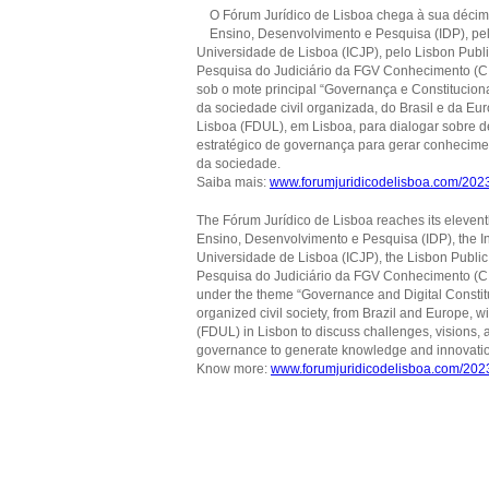
O Fórum Jurídico de Lisboa chega à sua décima
Ensino, Desenvolvimento e Pesquisa (IDP), pelo
Universidade de Lisboa (ICJP), pelo Lisbon Publ
Pesquisa do Judiciário da FGV Conhecimento (CIA
sob o mote principal “Governança e Constituciona
da sociedade civil organizada, do Brasil e da Eu
Lisboa (FDUL), em Lisboa, para dialogar sobre de
estratégico de governança para gerar conhecime
da sociedade.
Saiba mais:
www.forumjuridicodelisboa.com/202
The Fórum Jurídico de Lisboa reaches its eleventh
Ensino, Desenvolvimento e Pesquisa (IDP), the Ins
Universidade de Lisboa (ICJP), the Lisbon Publi
Pesquisa do Judiciário da FGV Conhecimento (CIA
under the theme “Governance and Digital Constitut
organized civil society, from Brazil and Europe, wi
(FDUL) in Lisbon to discuss challenges, visions, an
governance to generate knowledge and innovation, 
Know more:
www.forumjuridicodelisboa.com/202