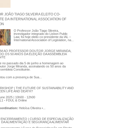
 JOÃO TIAGO SILVEIRA ELEITO CO-
TE DA INTERNATIONAL ASSOCIATION OF
ION
O Professor João Tiago Silveira,
investigador integrado do Lisbon Public
Law, foi hoje eleito co-presidente da IAL –
International Association of Legislation, na...
M AO PROFESSOR DOUTOR JORGE MIRANDA,
DO OS 50 ANOS DA ELEIÇÃO DA ASSEMBLEIA
NTE
se no passado dia 5 de junho a homenagem ao
utor Jorge Miranda, assinalando os 50 anos da
ssembleia Constituinte.
tou com a presença de Sua...
RKSHOP | THE FUTURE OF SUSTAINABILITY AND
EEN LIFE AND DEATH?
une 2025 | 10h00 - 12h00
L1
-
FDUL & Online
Coordination:
Heloísa Oliveira •...
 ENCERRAMENTO | CURSO DE ESPECIALIZAÇÃO
O DA ALIMENTAÇÃO E SEGURANÇA ALIMENTAR
encerramento | Curso de Especialização em Direito