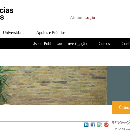
Passar para o conteúdo
principal
Alumni
Login
Universidade
Apoios e Prémios
Lisbon Public Law - Investigação
Cursos
Conf
Última
RENOVAÇÃ
O ICJP pre