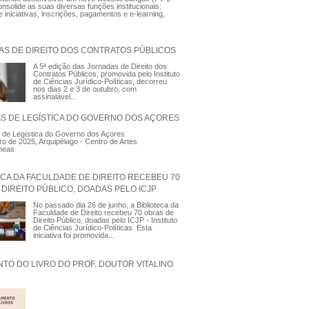
nsolide as suas diversas funções institucionais:
 iniciativas, inscrições, pagamentos e e-learning,
AS DE DIREITO DOS CONTRATOS PÚBLICOS
A 5ª edição das Jornadas de Direito dos
Contratos Públicos, promovida pelo Instituto
de Ciências Jurídico-Políticas, decorreu
nos dias 2 e 3 de outubro, com
assinalável...
AS DE LEGÍSTICA DO GOVERNO DOS AÇORES
 de Legística do Governo dos Açores
ro de 2025, Arquipélago - Centro de Artes
neas
ECA DA FACULDADE DE DIREITO RECEBEU 70
DIREITO PÚBLICO, DOADAS PELO ICJP
No passado dia 26 de junho, a Biblioteca da
Faculdade de Direito recebeu 70 obras de
Direito Público, doadas pelo ICJP - Instituto
de Ciências Jurídico-Políticas. Esta
iniciativa foi promovida...
TO DO LIVRO DO PROF. DOUTOR VITALINO