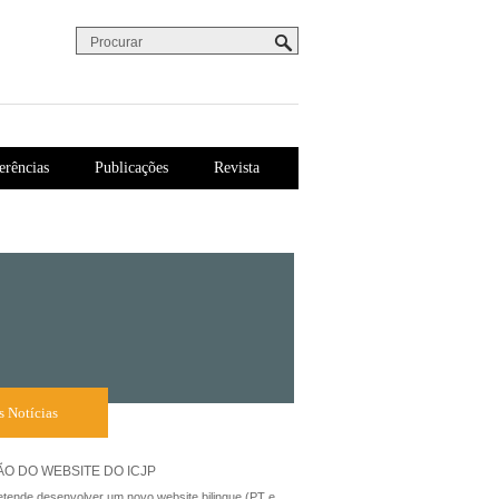
Procurar
Formulário de procura
erências
Publicações
Revista
s Notícias
O DO WEBSITE DO ICJP
tende desenvolver um novo website bilingue (PT e