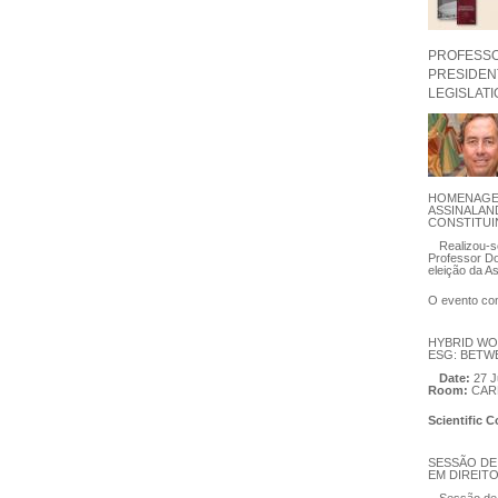
PROFESSOR
PRESIDEN
LEGISLAT
HOMENAGE
ASSINALAN
CONSTITUI
Realizou-
Professor Do
eleição da A
O evento con
HYBRID WO
ESG: BETW
Date:
27 J
Room:
CAR
Scientific 
SESSÃO DE
EM DIREIT
Sessão de 