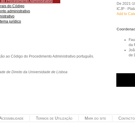
o do Procedimento Administrativo
De 2021-10
erais do Código
ICJP - Pla
nto administrativo
Add to Cal
istrativo
tema jurídico
Coordenad
Fau
da 
Joã
de 
ução ao Código do Procedimento Administrativo português.
ade de Direito da Universidade de Lisboa
Acessibilidade
Termos de Utilização
Mapa do site
Contacto