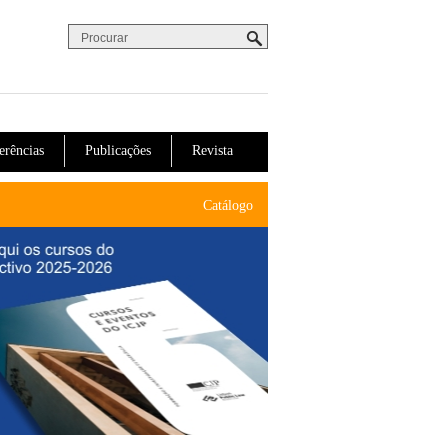
Procurar
Formulário de procura
erências
Publicações
Revista
Catálogo