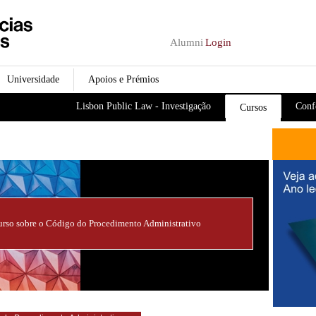
Passar para o conteúdo
principal
Alumni
Login
Universidade
Apoios e Prémios
Lisbon Public Law - Investigação
Conf
Cursos
rso sobre o Código do Procedimento Administrativo