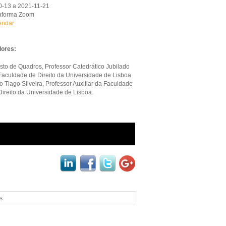
-13 a 2021-11-21
taforma Zoom
endar
ores:
sto de Quadros, Professor Catedrático Jubilado
Faculdade de Direito da Universidade de Lisboa
o Tiago Silveira, Professor Auxiliar da Faculdade
Direito da Universidade de Lisboa.
black
s