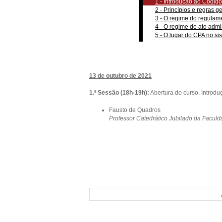
1 - Introdução ao Códig
2 - Princípios e regras g
3 - O regime do regulame
4 - O regime do ato admin
5 - O lugar do CPA no sis
13 de outubro de 2021
1.ª Sessão (18h-19h):
Abertura do curso. Introd
Fausto de Quadros
Professor Catedrático Jubilado da Faculd