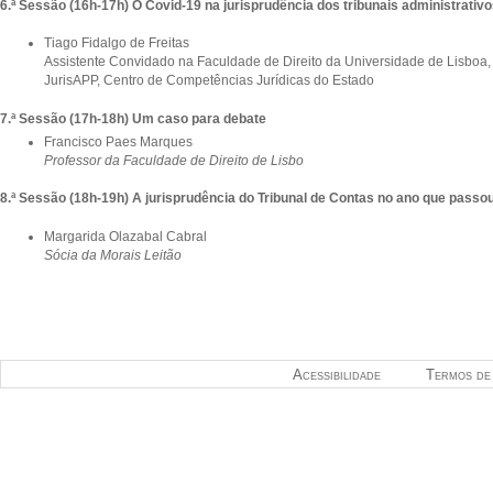
6.ª Sessão (16h-17h) O Covid-19 na jurisprudência dos tribunais administrativ
Tiago Fidalgo de Freitas
Assistente Convidado na Faculdade de Direito da Universidade de Lisboa
JurisAPP, Centro de Competências Jurídicas do Estado
7.ª Sessão (17h-18h) Um caso para debate
Francisco Paes Marques
Professor da Faculdade de Direito de Lisbo
8.ª Sessão (18h-19h) A jurisprudência do Tribunal de Contas no ano que passo
Margarida Olazabal Cabral
Sócia da Morais Leitão
Acessibilidade
Termos de 