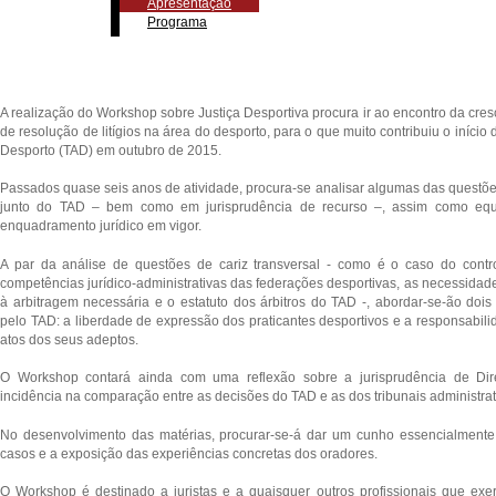
Apresentação
Programa
A realização do Workshop sobre Justiça Desportiva procura ir ao encontro da cres
de resolução de litígios na área do desporto, para o que muito contribuiu o início d
Desporto (TAD) em outubro de 2015.
Passados quase seis anos de atividade, procura-se analisar algumas das questõ
junto do TAD – bem como em jurisprudência de recurso –, assim como equa
enquadramento jurídico em vigor.
A par da análise de questões de cariz transversal - como é o caso do control
competências jurídico-administrativas das federações desportivas, as necessidad
à arbitragem necessária e o estatuto dos árbitros do TAD -, abordar-se-ão doi
pelo TAD: a liberdade de expressão dos praticantes desportivos e a responsabili
atos dos seus adeptos.
O Workshop contará ainda com uma reflexão sobre a jurisprudência de Dire
incidência na comparação entre as decisões do TAD e as dos tribunais administrat
No desenvolvimento das matérias, procurar-se-á dar um cunho essencialmente
casos e a exposição das experiências concretas dos oradores.
O Workshop é destinado a juristas e a quaisquer outros profissionais que exe