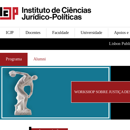
Passar para o conteúdo
icjp
principal
menu-institucional
ICJP
Docentes
Faculdade
Universidade
Apoios e
menu-actividades
Lisbon Publi
Programa
Alumni
WORKSHOP SOBRE JUSTIÇA DE