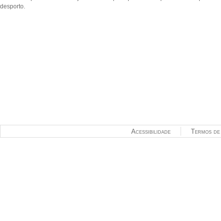
desporto.
Acessibilidade
Termos de 