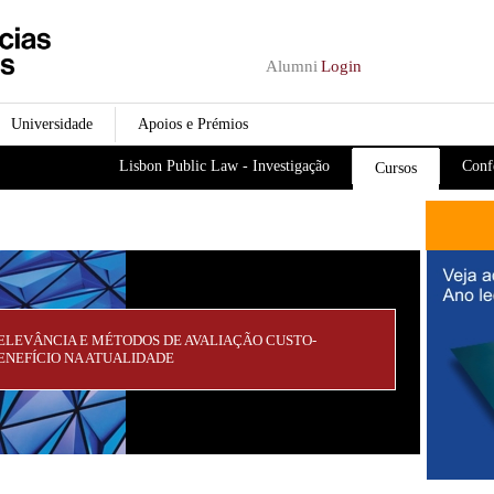
Passar para o conteúdo
principal
Alumni
Login
Universidade
Apoios e Prémios
Lisbon Public Law - Investigação
Conf
Cursos
ELEVÂNCIA E MÉTODOS DE AVALIAÇÃO CUSTO-
ENEFÍCIO NA ATUALIDADE