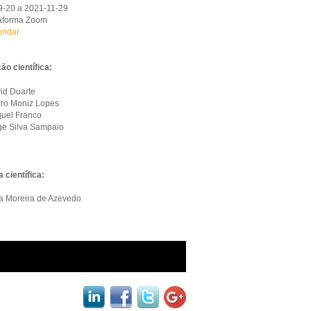
-20 a 2021-11-29
taforma Zoom
endar
o científica:
id Duarte
ro Moniz Lopes
uel Franco
ge Silva Sampaio
 científica:
a Moreira de Azevedo
black