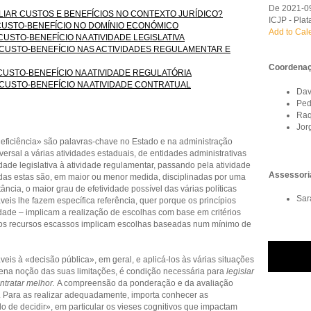
De 2021-09
VALIAR CUSTOS E BENEFÍCIOS NO CONTEXTO JURÍDICO?
ICJP - Pla
ÃO CUSTO-BENEFÍCIO NO DOMÍNIO ECONÓMICO
Add to Cal
O CUSTO-BENEFÍCIO NA ATIVIDADE LEGISLATIVA
ÃO CUSTO-BENEFÍCIO NAS ACTIVIDADES REGULAMENTAR E
Coordenaçã
 CUSTO-BENEFÍCIO NA ATIVIDADE REGULATÓRIA
O CUSTO-BENEFÍCIO NA ATIVIDADE CONTRATUAL
Dav
Ped
Raq
Jor
eficiência» são palavras-chave no Estado e na administração
ersal a várias atividades estaduais, de entidades administrativas
dade legislativa à atividade regulamentar, passando pela atividade
Assessoria
 todas estas são, em maior ou menor medida, disciplinadas por uma
ância, o maior grau de efetividade possível das várias políticas
Sar
veis lhe fazem específica referência, quer porque os princípios
idade – implicam a realização de escolhas com base em critérios
e os recursos escassos implicam escolhas baseadas num mínimo de
s à «decisão pública», em geral, e aplicá-los às várias situações
lena noção das suas limitações, é condição necessária para
legislar
ntratar melhor.
A compreensão da ponderação e da avaliação
. Para as realizar adequadamente, importa conhecer as
o de decidir», em particular os vieses cognitivos que impactam