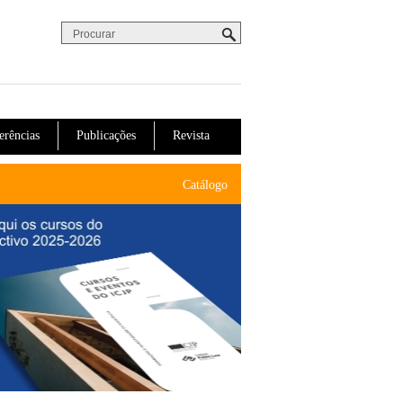
Procurar
Formulário de procura
erências
Publicações
Revista
Catálogo