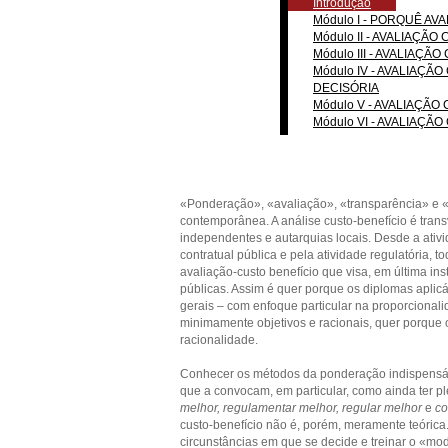
Introdução
Módulo I - PORQUÊ A
Módulo II - AVALIAÇ
Módulo III - AVALIAÇÃ
Módulo IV - AVALIAÇ
DECISÓRIA
Módulo V - AVALIAÇÃO
Módulo VI - AVALIAÇÃ
«Ponderação», «avaliação», «transparência» e «
contemporânea. A análise custo-benefício é transv
independentes e autarquias locais. Desde a ativi
contratual pública e pela atividade regulatória,
avaliação-custo benefício que visa, em última inst
públicas. Assim é quer porque os diplomas aplicá
gerais – com enfoque particular na proporcional
minimamente objetivos e racionais, quer porqu
racionalidade.
Conhecer os métodos da ponderação indispensávei
que a convocam, em particular, como ainda ter p
melhor, regulamentar melhor, regular melhor
e
co
custo-benefício não é, porém, meramente teórica
circunstâncias em que se decide e treinar o «mod