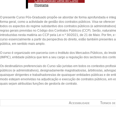
Caracterização Geral do Curso
Programa
O presente Curso Pós-Graduado propõe-se abordar de forma aprofundada e integ
forma geral, como a actividade de gestão dos contratos públicos. Visa-se oferece
todos os aspectos do regime substantivo dos contratos públicos (e administrativo
regras gerais previstas no Código dos Contratos Públicos (CCP). Serão, naturalme
introduzidas nesta matéria ao CCP pela Lei n.º 30/2021, de 21 de Maio. Por fim, e 
curso essencialmente a partir da perspectiva do direito, estão também presentes
pública, em sentido mais amplo.
O curso é organizado em parceria com o Instituto dos Mercados Públicos, do Imobili
(IMPIC), entidade pública que tem a seu cargo a regulação dos sectores dos contr
Os destinatários preferenciais do Curso são juristas em todos os contextos profis
públicos (e administrativos), designadamente magistrados/as, árbitros/as, advogad
quaisquer dirigentes e trabalhadores/as de quaisquer entidades públicas e de en
modo estejam envolvidas na adjudicação e execução de contratos públicos, em es
quais sejam atribuídas funções de gestor/a de contrato.
Acessibilidade
Termos de 