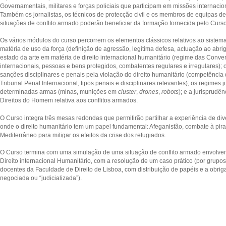
Governamentais, militares e forças policiais que participam em missões internaci
Também os jornalistas, os técnicos de protecção civil e os membros de equipas
situações de conflito armado poderão beneficiar da formação fornecida pelo Curs
Os vários módulos do curso percorrem os elementos clássicos relativos ao siste
matéria de uso da força (definição de agressão, legítima defesa, actuação ao abrig
estado da arte em matéria de direito internacional humanitário (regime das Conve
internacionais, pessoas e bens protegidos, combatentes regulares e irregulares)
sanções disciplinares e penais pela violação do direito humanitário (competência
Tribunal Penal Internacional, tipos penais e disciplinares relevantes); os regimes j
determinadas armas (minas, munições em
cluster
,
drones
,
robots
); e a jurisprudê
Direitos do Homem relativa aos conflitos armados.
O Curso integra três mesas redondas que permitirão partilhar a experiência de d
onde o direito humanitário tem um papel fundamental: Afeganistão, combate à pira
Mediterrâneo para mitigar os efeitos da crise dos refugiados.
O Curso termina com uma simulação de uma situação de conflito armado envolve
Direito internacional Humanitário, com a resolução de um caso prático (por gru
docentes da Faculdade de Direito de Lisboa, com distribuição de papéis e a obr
negociada ou “judicializada”).