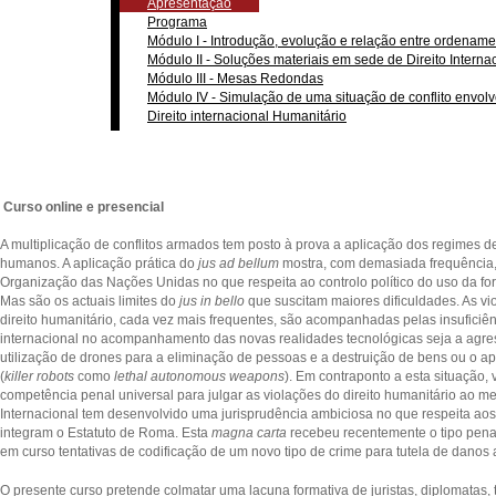
Apresentação
Programa
Módulo I - Introdução, evolução e relação entre ordename
Módulo II - Soluções materiais em sede de Direito Interna
Módulo III - Mesas Redondas
Módulo IV - Simulação de uma situação de conflito envol
Direito internacional Humanitário
Curso online e presencial
A multiplicação de conflitos armados tem posto à prova a aplicação dos regimes de 
humanos. A aplicação prática do
jus ad bellum
mostra, com demasiada frequência, 
Organização das Nações Unidas no que respeita ao controlo político do uso da f
Mas são os actuais limites do
jus in bello
que suscitam maiores dificuldades. As vi
direito humanitário, cada vez mais frequentes, são acompanhadas pelas insuficiê
internacional no acompanhamento das novas realidades tecnológicas seja a agress
utilização de drones para a eliminação de pessoas e a destruição de bens ou o a
(
killer robots
como
lethal autonomous weapons
). Em contraponto a esta situação,
competência penal universal para julgar as violações do direito humanitário ao 
Internacional tem desenvolvido uma jurisprudência ambiciosa no que respeita aos
integram o Estatuto de Roma. Esta
magna carta
recebeu recentemente o tipo pena
em curso tentativas de codificação de um novo tipo de crime para tutela de danos 
O presente curso pretende colmatar uma lacuna formativa de juristas, diplomatas