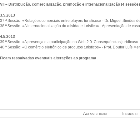
VII – Distribuição, comercialização, promoção e internacionalização (4 sessõe
3.5.2013
37.ª Sessão: «Relações comerciais entre players turísticos» - Dr. Miguel Simões d
38.ª Sessão: «A internacionalização da atividade turística» - Apresentação de caso
4.5.2013
39.ª Sessão: «A presença e a participação na Web 2.0. Consequências jurídicas
40.ª Sessão: «O comércio eletrónico de produtos turísticos» - Prof. Doutor Luís M
Ficam ressalvadas eventuais alterações ao programa
Acessibilidade
Termos de 