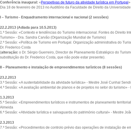
Conferência inaugural:
«
Perspetivas de futuro da atividade turística em Portugal
»
Dia 18 de fevereiro de 2013 no Auditório da Faculdade de Direito da Universidade
I – Turismo - Enquadramento internacional e nacional (2 sessões)
22.2.2013 (Adiada para 10.5.2013)
1.ª Sessão: «Contexto e tendências do Turismo internacional. Fontes do Direito I
Turismo» - Dra. Sandra Carvão (Organização Mundial de Turismo)
2.ª Sessão: «Política de Turismo em Portugal. Organização administrativa do Tur
Dr. Frederico Costa
(
alteração:
o Dr. Sérgio Guerreiro, Director de Planeamento Estratégico do Turism
substituição do Dr. Frederico Costa, que não pode estar presente).
II – Planeamento e instalação de empreendimentos turísticos (8 sessões)
23.2.2013
3.ª Sessão: «A sustentabilidade da atividade turística» - Mestre José Cunhal Send
4.ª Sessão: «A avaliação ambiental de planos e de projetos no setor do turismo» -
1.3.2013
5.ª Sessão: «Empreendimentos turísticos e instrumentos de planeamento territorial
Almeida
6.ª Sessão: «Atividade turística e salvaguarda do património cultural» - Mestre Jo
2.3.2013
7.ª Sessão: «Procedimentos de controlo prévio das operações de instalação de emp