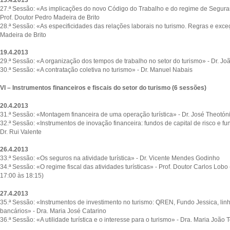
27.ª Sessão: «As implicações do novo Código do Trabalho e do regime de Seguran
Prof. Doutor Pedro Madeira de Brito
28.ª Sessão: «As especificidades das relações laborais no turismo. Regras e exce
Madeira de Brito
19.4.2013
29.ª Sessão: «A organização dos tempos de trabalho no setor do turismo» - Dr. Joã
30.ª Sessão: «A contratação coletiva no turismo» - Dr. Manuel Nabais
VI – Instrumentos financeiros e fiscais do setor do turismo (6 sessões)
20.4.2013
31.ª Sessão: «Montagem financeira de uma operação turística» - Dr. José Theotón
32.ª Sessão: «Instrumentos de inovação financeira: fundos de capital de risco e fu
Dr. Rui Valente
26.4.2013
33.ª Sessão: «Os seguros na atividade turística» - Dr. Vicente Mendes Godinho
34.ª Sessão: «O regime fiscal das atividades turísticas» - Prof. Doutor Carlos Lob
17:00 às 18:15)
27.4.2013
35.ª Sessão: «Instrumentos de investimento no turismo: QREN, Fundo Jessica, linh
bancários» - Dra. Maria José Catarino
36.ª Sessão: «A utilidade turística e o interesse para o turismo» - Dra. Maria João 