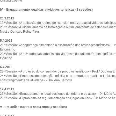
Cristina Coelho
IV – Enquadramento legal das atividades turísticas (8 sessões)
23.3.2013
19.ª Sessão: «A aplicação do regime do licenciamento zero às atividades turísticas
20.ª Sessão: «O licenciamento da instalação e o funcionamento de estabeleciment
Mestre Gonçalo Reino Pires
5.4.2013
21.ª Sessão: «A segurança alimentar e a fiscalização das atividades turísticas» – 
Estorninho
22.ª Sessão: «A atividade das agências de viagens e de turismo. Regime jurídico
Godinho
6.4.2013
23.ª Sessão: «A proteção do consumidor de produtos turísticos» - Prof.ª Doutora El
24.ª Sessão: «Empresas de animação turística e os operadores marítimo-turísticos
constrangimentos da atividade» - Dra. Ana Barbosa
12.4.2013
25.ª Sessão: «Enquadramento legal dos jogos de fortuna e de azar» – Dr. Mário As
26.ª Sessão: «O problema da regulamentação dos jogos on-line» - Dr. Mário Assis 
V – Relações laborais no turismo (4 sessões)
13.4.2013