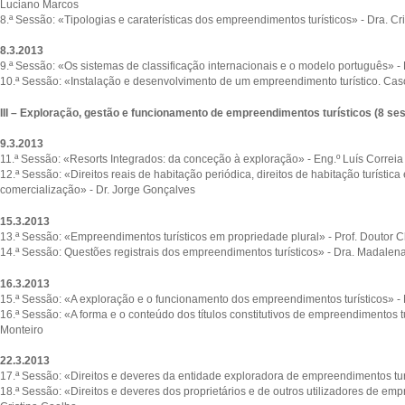
Luciano Marcos
8.ª Sessão: «Tipologias e caraterísticas dos empreendimentos turísticos» - Dra. Cri
8.3.2013
9.ª Sessão: «Os sistemas de classificação internacionais e o modelo português»
10.ª Sessão: «Instalação e desenvolvimento de um empreendimento turístico. Cas
III – Exploração, gestão e funcionamento de empreendimentos turísticos (8 se
9.3.2013
11.ª Sessão: «Resorts Integrados: da conceção à exploração» - Eng.º Luís Correia
12.ª Sessão: «Direitos reais de habitação periódica, direitos de habitação turístic
comercialização» - Dr. Jorge Gonçalves
15.3.2013
13.ª Sessão: «Empreendimentos turísticos em propriedade plural» - Prof. Doutor 
14.ª Sessão: Questões registrais dos empreendimentos turísticos» - Dra. Madalena
16.3.2013
15.ª Sessão: «A exploração e o funcionamento dos empreendimentos turísticos» -
16.ª Sessão: «A forma e o conteúdo dos títulos constitutivos de empreendimentos tu
Monteiro
22.3.2013
17.ª Sessão: «Direitos e deveres da entidade exploradora de empreendimentos turí
18.ª Sessão: «Direitos e deveres dos proprietários e de outros utilizadores de emp