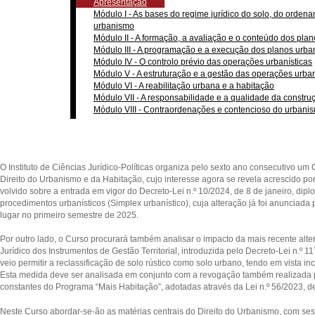
Apresentação
Módulo I - As bases do regime jurídico do solo, do ordenam
urbanismo
Módulo II - A formação, a avaliação e o conteúdo dos plan
Módulo III - A programação e a execução dos planos urban
Módulo IV - O controlo prévio das operações urbanísticas
Módulo V - A estruturação e a gestão das operações urban
Módulo VI - A reabilitação urbana e a habitação
Módulo VII - A responsabilidade e a qualidade da constru
Módulo VIII - Contraordenações e contencioso do urbani
O Instituto de Ciências Jurídico-Políticas organiza pelo sexto ano consecutivo u
Direito do Urbanismo e da Habitação, cujo interesse agora se revela acrescido po
volvido sobre a entrada em vigor do Decreto-Lei n.º 10/2024, de 8 de janeiro, diplo
procedimentos urbanísticos (Simplex urbanístico), cuja alteração já foi anunciada 
lugar no primeiro semestre de 2025.
Por outro lado, o Curso procurará também analisar o impacto da mais recente alte
Jurídico dos Instrumentos de Gestão Territorial, introduzida pelo Decreto-Lei n.º
veio permitir a reclassificação de solo rústico como solo urbano, tendo em vista in
Esta medida deve ser analisada em conjunto com a revogação também realizada 
constantes do Programa “Mais Habitação”, adotadas através da Lei n.º 56/2023, d
Neste Curso abordar-se-ão as matérias centrais do Direito do Urbanismo, com se