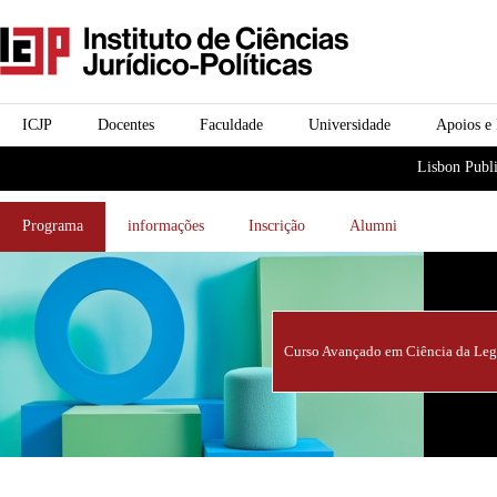
Passar para o conteúdo
icjp
principal
menu-institucional
ICJP
Docentes
Faculdade
Universidade
Apoios e
menu-actividades
Lisbon Publi
Programa
informações
Inscrição
Alumni
Curso Avançado em Ciência da Legi