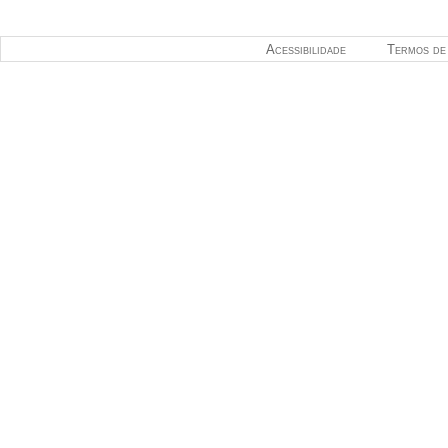
Acessibilidade
Termos de 