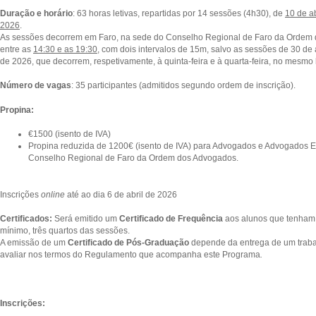
Duração e horário
: 63 horas letivas, repartidas por 14 sessões (4h30), de
10 de ab
2026
.
As sessões decorrem em Faro, na sede do Conselho Regional de Faro da Ordem
entre as
14:30 e as 19:30
, com dois intervalos de 15m, salvo as sessões de 30 de 
de 2026, que decorrem, respetivamente, à quinta-feira e à quarta-feira, no mesmo 
Número de vagas
: 35 participantes (admitidos segundo ordem de inscrição).
Propina:
€1500 (isento de IVA)
Propina reduzida de 1200€ (isento de IVA) para Advogados e Advogados Est
Conselho Regional de Faro da Ordem dos Advogados.
Inscrições
online
até ao dia 6 de abril de 2026
Certificados:
Será emitido um
Certificado de Frequência
aos alunos que tenham 
mínimo, três quartos das sessões.
A emissão de um
Certificado de Pós-Graduação
depende da entrega de um trabalh
avaliar nos termos do Regulamento que acompanha este Programa
.
Inscrições: