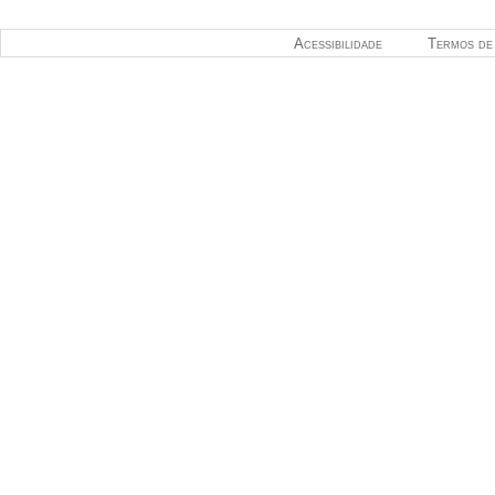
Acessibilidade
Termos de 