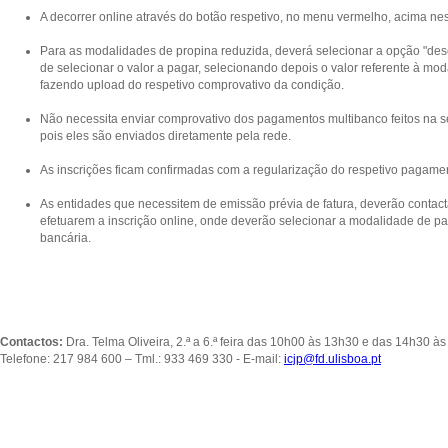
A decorrer online através do botão respetivo, no menu vermelho, acima ne
Para as modalidades de propina reduzida, deverá selecionar a opção "desc
de selecionar o valor a pagar, selecionando depois o valor referente à m
fazendo upload do respetivo comprovativo da condição.
Não necessita enviar comprovativo dos pagamentos multibanco feitos na se
pois eles são enviados diretamente pela rede.
As inscrições ficam confirmadas com a regularização do respetivo pagame
As entidades que necessitem de emissão prévia de fatura, deverão contact
efetuarem a inscrição online, onde deverão selecionar a modalidade de p
bancária.
Contactos:
Dra. Telma Oliveira, 2.ª a 6.ª feira das 10h00 às 13h30 e das 14h30 à
Telefone: 217 984 600 – Tml.: 933 469 330 - E-mail:
icjp@fd.ulisboa.pt