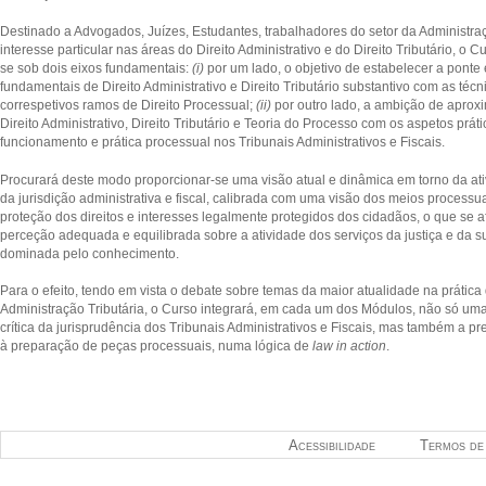
Destinado a Advogados, Juízes, Estudantes, trabalhadores do setor da Administra
interesse particular nas áreas do Direito Administrativo e do Direito Tributário, o
se sob dois eixos fundamentais:
(i)
por um lado, o objetivo de estabelecer a ponte e
fundamentais de Direito Administrativo e Direito Tributário substantivo com as téc
correspetivos ramos de Direito Processual;
(ii)
por outro lado, a ambição de aprox
Direito Administrativo, Direito Tributário e Teoria do Processo com os aspetos prát
funcionamento e prática processual nos Tribunais Administrativos e Fiscais.
Procurará deste modo proporcionar-se uma visão atual e dinâmica em torno da ativi
da jurisdição administrativa e fiscal, calibrada com uma visão dos meios process
proteção dos direitos e interesses legalmente protegidos dos cidadãos, o que se 
perceção adequada e equilibrada sobre a atividade dos serviços da justiça e da 
dominada pelo conhecimento.
Para o efeito, tendo em vista o debate sobre temas da maior atualidade na prática
Administração Tributária, o Curso integrará, em cada um dos Módulos, não só uma 
crítica da jurisprudência dos Tribunais Administrativos e Fiscais, mas também a p
à preparação de peças processuais, numa lógica de
law in action
.
Acessibilidade
Termos de 