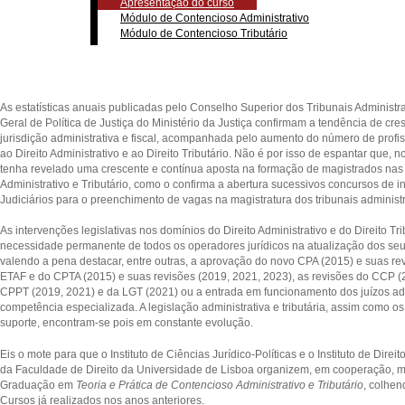
Apresentação do curso
Módulo de Contencioso Administrativo
Módulo de Contencioso Tributário
As estatísticas anuais publicadas pelo Conselho Superior dos Tribunais Administra
Geral de Política de Justiça do Ministério da Justiça confirmam a tendência de cre
jurisdição administrativa e fiscal, acompanhada pelo aumento do número de profis
ao Direito Administrativo e ao Direito Tributário. Não é por isso de espantar que, n
tenha revelado uma crescente e contínua aposta na formação de magistrados nas
Administrativo e Tributário, como o confirma a abertura sucessivos concursos de 
Judiciários para o preenchimento de vagas na magistratura dos tribunais administra
As intervenções legislativas nos domínios do Direito Administrativo e do Direito Tr
necessidade permanente de todos os operadores jurídicos na atualização dos se
valendo a pena destacar, entre outras, a aprovação do novo CPA (2015) e suas rev
ETAF e do CPTA (2015) e suas revisões (2019, 2021, 2023), as revisões do CCP (2
CPPT (2019, 2021) e da LGT (2021) ou a entrada em funcionamento dos juízos admi
competência especializada. A legislação administrativa e tributária, assim como o
suporte, encontram-se pois em constante evolução.
Eis o mote para que o Instituto de Ciências Jurídico-Políticas e o Instituto de Dire
da Faculdade de Direito da Universidade de Lisboa organizem, em cooperação, 
Graduação em
Teoria e Prática de Contencioso Administrativo e Tributário
, colhen
Cursos já realizados nos anos anteriores.