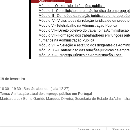
Sessão abertura
Módulo I - O exercício de funções públicas
Módulo II - Constituição da relação jurídica de emprego p
Módulo III - Conteúdo da relação jurídica de emprego púb
Módulo IV - Vicissitudes da relação jurídica de emprego p
Módulo V - Teletrabalho na Administração Pública
Módulo VI – Direito coletivo do trabalho na Administração
Módulo VII - Formação dos trabalhadores em funções públ
humanos na Administração Pública
Módulo VIII – Seleção e estatuto dos dirigentes da Admini
Módulo IX – Contencioso das relações jurídicas de empre
Módulo X – Emprego Público na Administração Local
19 de fevereiro
18:30 - 19:30 | Sessão abertura (sala 12.27)
Tema: A situação atual do emprego público em Portugal
Marisa da Luz Bento Garrido Marques Oliveira, Secretária de Estado da Administr