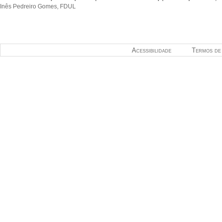
Inês Pedreiro Gomes, FDUL
Acessibilidade
Termos de 