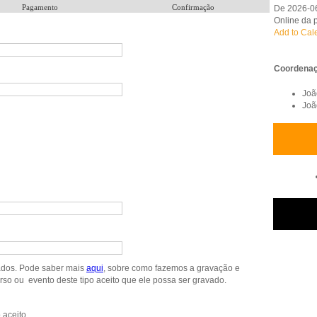
Pagamento
Confirmação
De 2026-0
Online da 
Add to Cal
Coordenaç
Joã
Joã
ados. Pode saber mais
aqu
i
, sobre como fazemos a gravação e
o ou evento deste tipo aceito que ele possa ser gravado.
 aceito