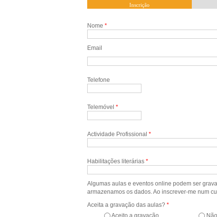
Inscrição
Nome
*
Email
Email
*
Telefone
Telemóvel
*
Actividade Profissional
*
Habilitações literárias
*
Algumas aulas e eventos online podem ser grav
armazenamos os dados. Ao inscrever-me num curs
Aceita a gravação das aulas?
*
Aceito a gravação
Não