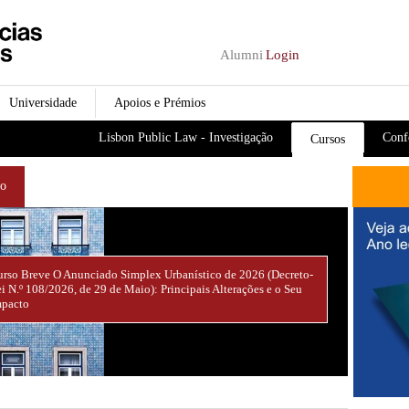
Passar para o conteúdo
principal
Alumni
Login
Universidade
Apoios e Prémios
Lisbon Public Law - Investigação
Conf
Cursos
ão
rso Breve O Anunciado Simplex Urbanístico de 2026 (Decreto-
i N.º 108/2026, de 29 de Maio): Principais Alterações e o Seu
mpacto