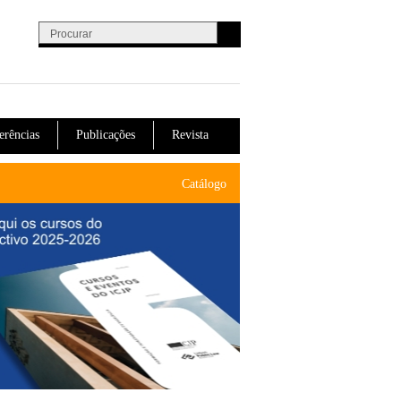
Procurar
Formulário de procura
erências
Publicações
Revista
Catálogo