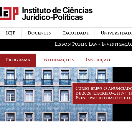
Passar para o conteúdo
icjp
principal
menu-institucional
ICJP
Docentes
Faculdade
Universidad
menu-actividades
Lisbon Public Law - Investigaçã
Programa
informações
Inscrição
Curso Breve O Anunciado
de 2026 (Decreto-Lei N.º 1
Principais Alterações e o