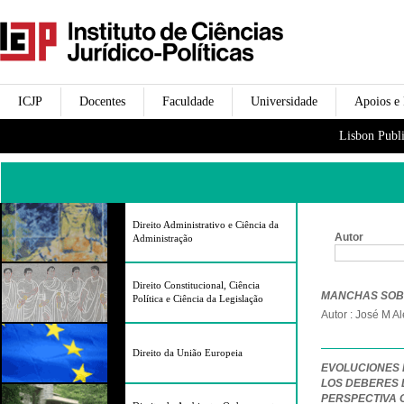
Passar para o conteúdo
icjp
principal
menu-institucional
ICJP
Docentes
Faculdade
Universidade
Apoios e
menu-actividades
Lisbon Publi
Direito Administrativo e Ciência da
Autor
Administração
Páginas
Direito Constitucional, Ciência
MANCHAS SOB
Política e Ciência da Legislação
Autor : José M A
Direito da União Europeia
EVOLUCIONES 
LOS DEBERES 
PERSPECTIVA 