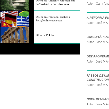
Direito do Ambiente, Ordenamento
Autor : Carla A
do Território e do Urbanismo
Direito Internacional Público e
A REFORMA IN
Relações Internacionais
Autor : José M A
Filosofia Política
COMENTÁRIO S
Autor : José M A
DEZ APONTAME
Autor : José M A
PASSOS DE UM
CONSTITUCION
Autor : José M A
NOVA MENSAGE
Autor : José M A