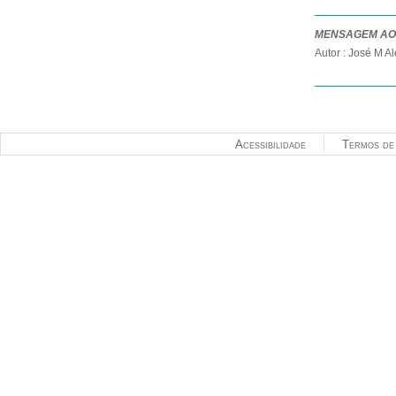
MENSAGEM AO 
Autor : José M A
Acessibilidade
Termos de 