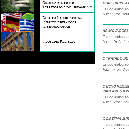
MONETARISTA 
Ordenamento do
Território e do Urbanismo
Estudo elaborado
Autor : Prof. Do
Direito Internacional
Público e Relações
Internacionais
AS INOVAÇÕES
Estudo elaborado
Autor : Dr. Antóni
Filosofia Política
O TRATADO DE 
Estudo elaborado
Autor : Prof.ª D
O NOVO REGIM
PARLAMENTOS 
Estudo elaborado
Autor : Prof.ª D
O SISTEMA JUR
Estudo elaborado