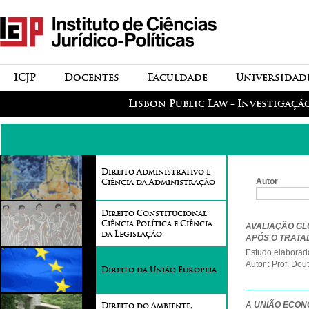
Passar para o conteúdo
icjp
principal
menu-institucional
ICJP
Docentes
Faculdade
Universidad
menu-actividades
Lisbon Public Law - Investigaçã
Direito Administrativo e
Autor
Ciência da Administração
Direito Constitucional,
Páginas
Ciência Política e Ciência
AVALIAÇÃO GL
da Legislação
APÓS O TRATA
Estudo elaborado
Autor : Prof. Do
Direito da União Europeia
A UNIÃO ECONÓ
Direito do Ambiente,