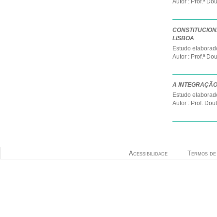
Autor : Prof.ª D
CONSTITUCION
LISBOA
Estudo elaborado
Autor : Prof.ª Do
A INTEGRAÇÃO
Estudo elaborado
Autor : Prof. Do
Acessibilidade
Termos de 