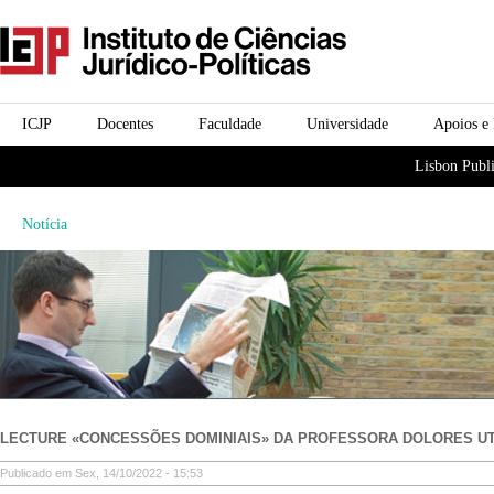
Passar para o conteúdo
icjp
principal
menu-institucional
ICJP
Docentes
Faculdade
Universidade
Apoios e
menu-actividades
Lisbon Publi
Notícia
LECTURE «CONCESSÕES DOMINIAIS» DA PROFESSORA DOLORES UT
Publicado em Sex, 14/10/2022 - 15:53