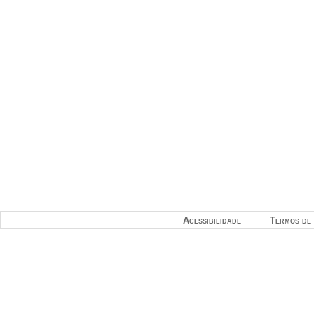
Acessibilidade
Termos de 