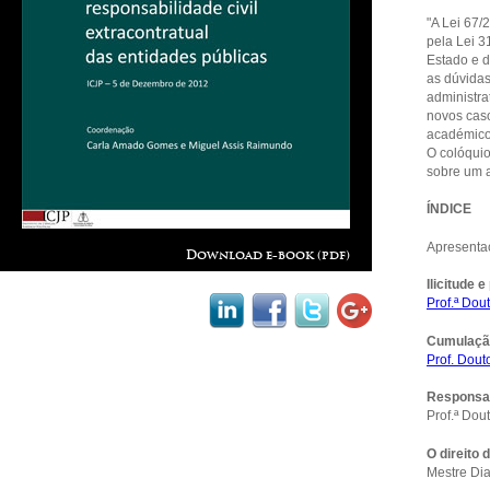
"A Lei 67/
pela Lei 3
Estado e d
as dúvidas
administrat
novos caso
académicos
O colóquio
sobre um a
ÍNDICE
Apresenta
Download e-book (pdf)
Ilicitude 
Prof.ª Dou
Cumulação
Prof. Dout
Responsab
Prof.ª Dou
O direito 
Mestre Dia