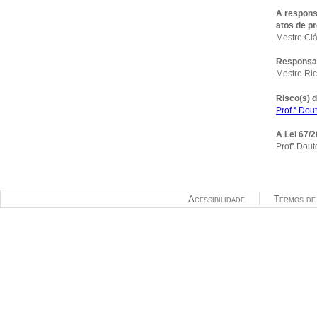
A respons
atos de p
Mestre Cl
Responsabi
Mestre Ri
Risco(s) d
Prof.ª Do
A Lei 67/2
Profª Dou
Acessibilidade
Termos de 