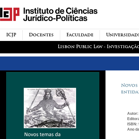
Passar para o conteúdo
icjp
principal
menu-institucional
ICJP
Docentes
Faculdade
Universidad
menu-actividades
Lisbon Public Law - Investigaçã
Novos 
entida
Autor
Editor
ISBN:
Ano da