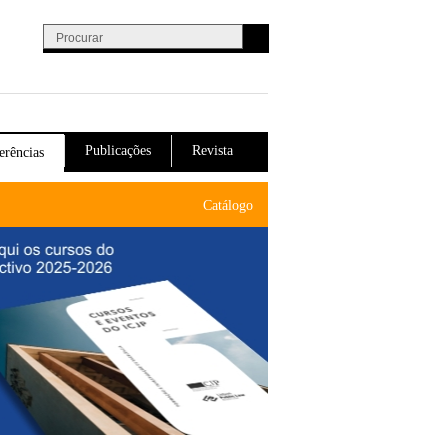
Procurar
Formulário de procura
Publicações
Revista
erências
Catálogo