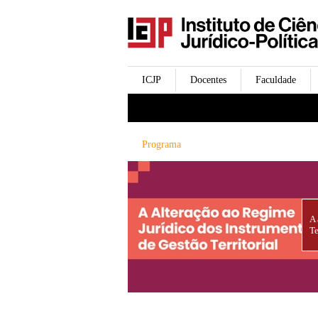
icjp
menu-institucional
ICJP
Docentes
Faculdade
menu-actividades
Programa
A 
Te