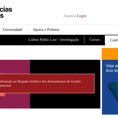
Passar para o conteúdo
principal
Alumni
Login
Universidade
Apoios e Prémios
Lisbon Public Law - Investigação
Cursos
Conf
alteração ao Regime Jurídico dos Instrumentos de Gestão
rritorial