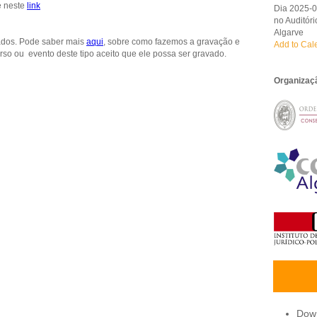
e neste
link
Dia 2025-
no Auditór
Algarve
ados. Pode saber mais
aqu
i
, sobre como fazemos a gravação e
Add to Cal
o ou evento deste tipo aceito que ele possa ser gravado.
Organizaç