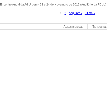
Encontro Anual da Ad Urbem - 23 e 24 de Novembro de 2012 (Auditório da FDUL)
1
2
seguinte ›
última »
Páginas
Acessibilidade
Termos de 