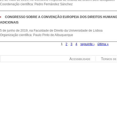
Coordenação científica: Pedro Fernández Sánchez
CONGRESSO SOBRE A CONVENÇÃO EUROPEIA DOS DIREITOS HUMANO
ADICIONAIS
5 de junho de 2019, na Faculdade de Direito da Universidade de Lisboa
Organização científica: Paulo Pinto de Albuquerque
1
2
3
4
seguinte ›
última »
Páginas
Acessibilidade
Termos de 