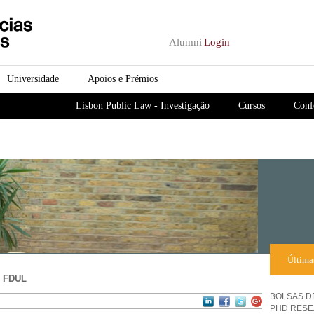
Passar para o conteúdo
principal
Alumni
Login
Universidade
Apoios e Prémios
Lisbon Public Law - Investigação
Cursos
Conf
Última
 FDUL
BOLSAS D
PHD RESE