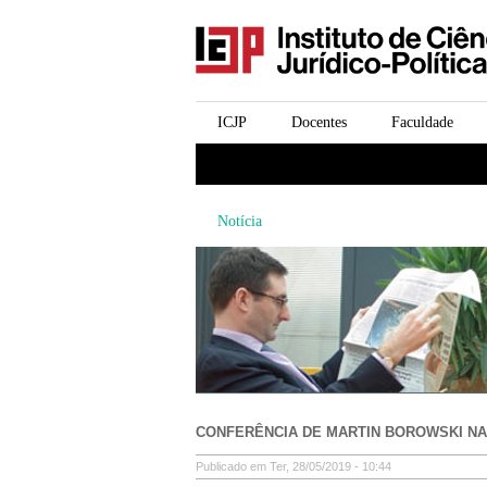
icjp
menu-institucional
ICJP
Docentes
Faculdade
menu-actividades
Notícia
CONFERÊNCIA DE MARTIN BOROWSKI NA
Publicado em Ter, 28/05/2019 - 10:44