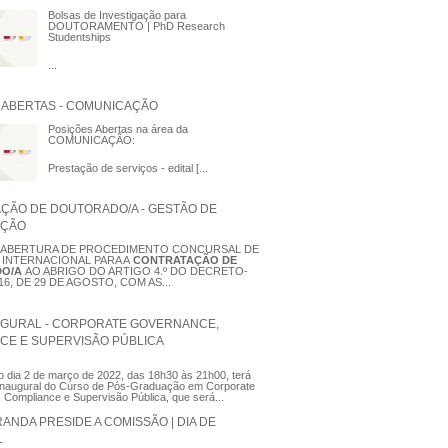
Bolsas de Investigação para
DOUTORAMENTO | PhD Research
Studentships
...
 ABERTAS - COMUNICAÇÃO
Posições Abertas na área da
COMUNICAÇÃO:
Prestação de serviços - edital [...
ÇÃO DE DOUTORADO/A - GESTÃO DE
AÇÃO
E ABERTURA DE PROCEDIMENTO CONCURSAL DE
 INTERNACIONAL PARA A
CONTRATAÇÃO DE
DO/A
AO ABRIGO DO ARTIGO 4.º DO DECRETO-
016, DE 29 DE AGOSTO, COM AS...
UGURAL - CORPORATE GOVERNANCE,
CE E SUPERVISÃO PÚBLICA
 dia 2 de março de 2022, das 18h30 às 21h00, terá
 Inaugural do Curso de Pós-Graduação em Corporate
Compliance e Supervisão Pública, que será...
ANDA PRESIDE A COMISSÃO | DIA DE
L