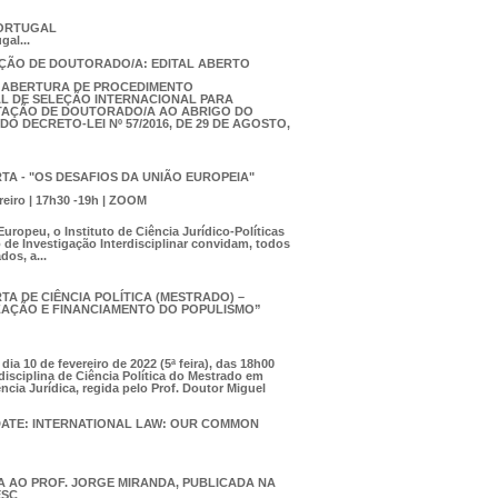
PORTUGAL
gal...
ÇÃO DE DOUTORADO/A: EDITAL ABERTO
E ABERTURA DE PROCEDIMENTO
L DE SELEÇÃO INTERNACIONAL PARA
TAÇÃO DE DOUTORADO/A
AO ABRIGO DO
 DO DECRETO-LEI Nº 57/2016, DE 29 DE AGOSTO,
TA - "OS DESAFIOS DA UNIÃO EUROPEIA"
ereiro | 17h30 -19h | ZOOM
Europeu, o Instituto de Ciência Jurídico-Políticas
to de Investigação Interdisciplinar convidam, todos
dos, a...
TA DE CIÊNCIA POLÍTICA (MESTRADO) –
AÇÃO E FINANCIAMENTO DO POPULISMO”
ia 10 de fevereiro de 2022 (5ª feira), das 18h00
 disciplina de Ciência Política do Mestrado em
ência Jurídica, regida pelo Prof. Doutor Miguel
DATE: INTERNATIONAL LAW: OUR COMMON
A AO PROF. JORGE MIRANDA, PUBLICADA NA
ESC