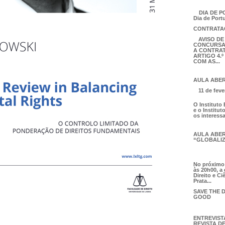
DIA DE 
Dia de Portu
CONTRATA
AVISO D
CONCURSA
A
CONTRA
ARTIGO 4.º
COM AS...
AULA ABER
11 de fev
O Instituto 
e o Institu
os interessa
AULA ABER
“GLOBALIZ
No próximo d
às 20h00, a
Direito e Ci
Prata...
SAVE THE 
GOOD
ENTREVIST
REVISTA D