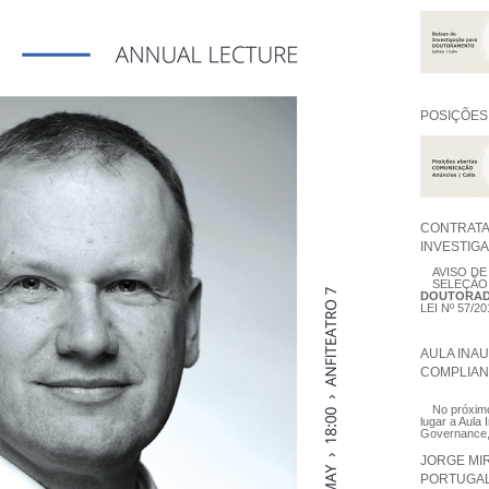
POSIÇÕES
CONTRATA
INVESTIG
AVISO D
SELEÇÃO
DOUTORA
LEI Nº 57/2
AULA INA
COMPLIAN
No próximo
lugar a Aula
Governance, 
JORGE MIR
PORTUGA