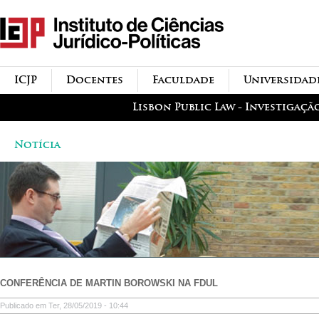
Passar para o conteúdo
icjp
principal
menu-institucional
ICJP
Docentes
Faculdade
Universidad
menu-actividades
Lisbon Public Law - Investigaçã
Notícia
CONFERÊNCIA DE MARTIN BOROWSKI NA FDUL
Publicado em Ter, 28/05/2019 - 10:44