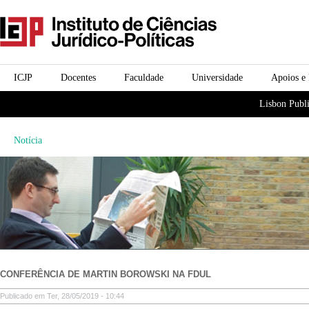
Passar para o conteúdo
icjp
principal
menu-institucional
ICJP
Docentes
Faculdade
Universidade
Apoios e
menu-actividades
Lisbon Publi
Notícia
CONFERÊNCIA DE MARTIN BOROWSKI NA FDUL
Publicado em Ter, 28/05/2019 - 10:44