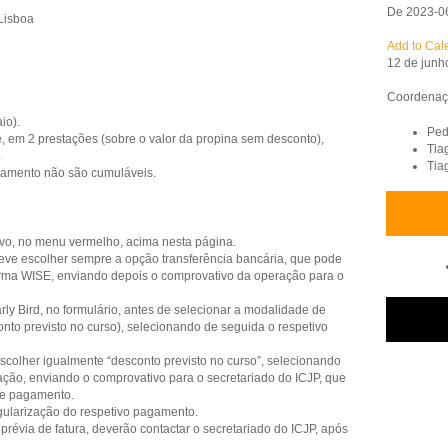
De 2023-0
Lisboa
Add to Cal
12 de junh
Coordenaçã
io).
Ped
, em 2 prestações (sobre o valor da propina sem desconto),
Tia
.
Tia
amento não são cumuláveis.
tivo, no menu vermelho, acima nesta página.
eve escolher sempre a opção transferência bancária, que pode
aforma WISE, enviando depois o comprovativo da operação para o
ly Bird, no formulário, antes de selecionar a modalidade de
to previsto no curso), selecionando de seguida o respetivo
colher igualmente “desconto previsto no curso”, selecionando
tação, enviando o comprovativo para o secretariado do ICJP, que
te pagamento.
gularização do respetivo pagamento.
révia de fatura, deverão contactar o secretariado do ICJP, após