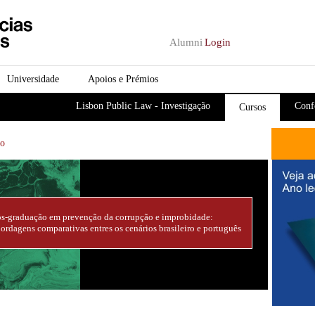
Passar para o conteúdo
principal
Alumni
Login
Universidade
Apoios e Prémios
Lisbon Public Law - Investigação
Conf
Cursos
ão
s-graduação em prevenção da corrupção e improbidade:
ordagens comparativas entres os cenários brasileiro e português