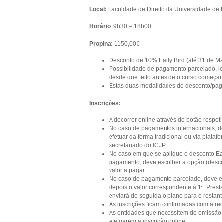
Local:
Faculdade de Direito da Universidade de 
Horário
: 9h30 – 18h00
Propina:
1150,00€
Desconto de 10% Early Bird (até 31 de Ma
Possibilidade de pagamento parcelado, ie
desde que feito antes de o curso começar
Estas duas modalidades de desconto/pag
Inscrições:
A decorrer online através do botão respe
No caso de pagamentos internacionais, d
efetuar da forma tradicional ou via plat
secretariado do ICJP.
No caso em que se aplique o desconto Ear
pagamento, deve escolher a opção (descon
valor a pagar.
No caso de pagamento parcelado, deve es
depois o valor correspondente à 1ª. Pres
enviará de seguida o plano para o restan
As inscrições ficam confirmadas com a re
As entidades que necessitem de emissão p
efetuarem a inscrição online.