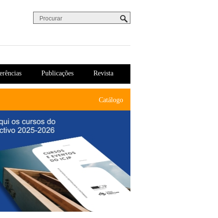
Procurar
Formulário de procura
erências
Publicações
Revista
Catálogo