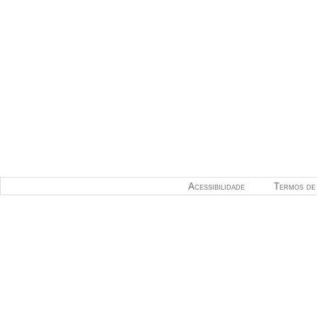
Acessibilidade
Termos de 