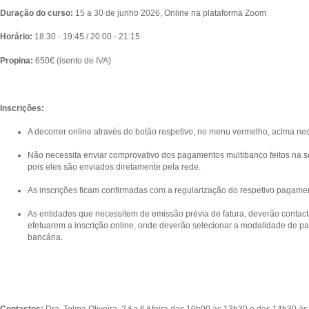
Duração do curso:
15 a 30 de junho 2026, Online na plataforma Zoom
Horário:
18:30 - 19:45 / 20:00 - 21:15
Propina:
650€ (isento de IVA)
Inscrições:
A decorrer online através do botão respetivo, no menu vermelho, acima ne
Não necessita enviar comprovativo dos pagamentos multibanco feitos na se
pois eles são enviados diretamente pela rede.
As inscrições ficam confirmadas com a regularização do respetivo pagame
As entidades que necessitem de emissão prévia de fatura, deverão contact
efetuarem a inscrição online, onde deverão selecionar a modalidade de p
bancária.
Contactos:
Dra. Telma Oliveira, 2.ª a 6.ª feira das 10h00 às 13h30 e das 14h30 à