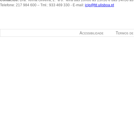
Telefone: 217 984 600 – Tml.: 933 469 330 - E-mail:
icjp@fd.ulisboa.pt
Acessibilidade
Termos de 