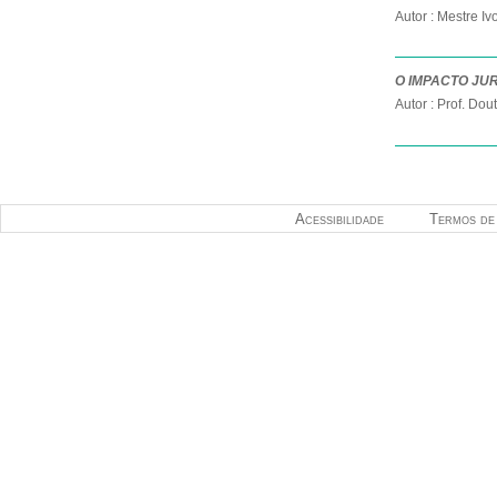
Autor : Mestre I
O IMPACTO JU
Autor : Prof. Do
Acessibilidade
Termos de 