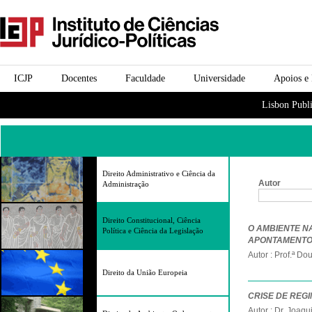
Passar para o conteúdo
icjp
principal
menu-institucional
ICJP
Docentes
Faculdade
Universidade
Apoios e
menu-actividades
Lisbon Publi
Direito Administrativo e Ciência da
Autor
Administração
Páginas
Direito Constitucional, Ciência
O AMBIENTE N
Política e Ciência da Legislação
APONTAMENTO 
Autor : Prof.ª D
Direito da União Europeia
CRISE DE REG
Autor : Dr. Joaq