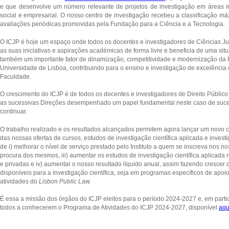
e que desenvolve um número relevante de projetos de investigação em áreas in
social e empresarial. O nosso centro de investigação recebeu a classificação m
avaliações periódicas promovidas pela Fundação para a Ciência e a Tecnologia.
O ICJP é hoje um espaço onde todos os docentes e investigadores de Ciências Jur
as suas iniciativas e aspirações académicas de forma livre e beneficia de uma situ
também um importante fator de dinamização, competitividade e modernização da 
Universidade de Lisboa, contribuindo para o ensino e investigação de excelência
Faculdade.
O crescimento do ICJP é de todos os docentes e investigadores de Direito Público
as sucessivas Direções desempenhado um papel fundamental neste caso de suces
continuar.
O trabalho realizado e os resultados alcançados permitem agora lançar um novo c
das nossas ofertas de cursos, estudos de investigação científica aplicada e investi
de i) melhorar o nível de serviço prestado pelo Instituto a quem se inscreva nos no
procura dos mesmos, iii) aumentar os estudos de investigação científica aplicada 
e privadas e iv) aumentar o nosso resultado líquido anual, assim fazendo cresce
disponíveis para a investigação científica, seja em programas específicos de apoi
atividades do
Lisbon Public Law.
É essa a missão dos órgãos do ICJP eleitos para o período 2024-2027 e, em parti
todos a conhecerem o Programa de Atividades do ICJP 2024-2027, disponível
aqu