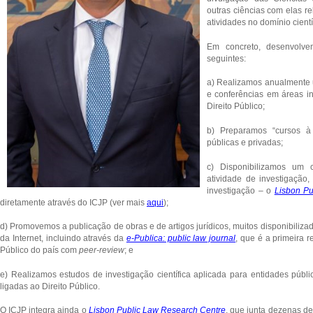
outras ciências com elas r
atividades no domínio cientí
Em concreto, desenvolve
seguintes:
a) Realizamos anualmente u
e conferências em áreas in
Direito Público;
b) Preparamos “cursos à
públicas e privadas;
c) Disponibilizamos um 
atividade de investigação,
investigação – o
Lisbon Pu
diretamente através do ICJP (ver mais
aqui
);
d) Promovemos a publicação de obras e de artigos jurídicos, muitos disponibiliz
da Internet, incluindo através da
e-Publica: public law journal
, que é a primeira re
Público do país com
peer-review
; e
e) Realizamos estudos de investigação científica aplicada para entidades públ
ligadas ao Direito Público.
O ICJP integra ainda o
Lisbon Public Law Research Centre
, que junta dezenas de