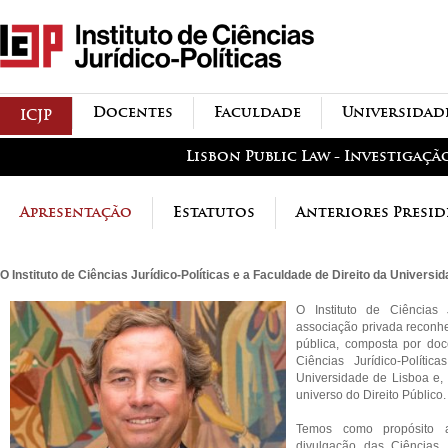
Passar para o conteúdo
icjp
principal
menu-institucional
Docentes
Faculdade
Universidad
ICJP
menu-actividades
Lisbon Public Law - Investigaçã
Apresentação
Estatutos
Anteriores Presid
O Instituto de Ciências Jurídico-Políticas e a Faculdade de Direito da Universi
O Instituto de Ciências 
associação privada reconhe
pública, composta por doc
Ciências Jurídico-Políti
Universidade de Lisboa e, 
universo do Direito Público.
Temos como propósito a
divulgação das Ciências 