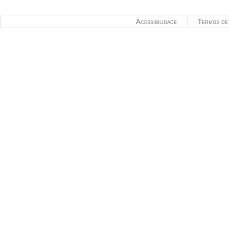
Acessibilidade
Termos de 