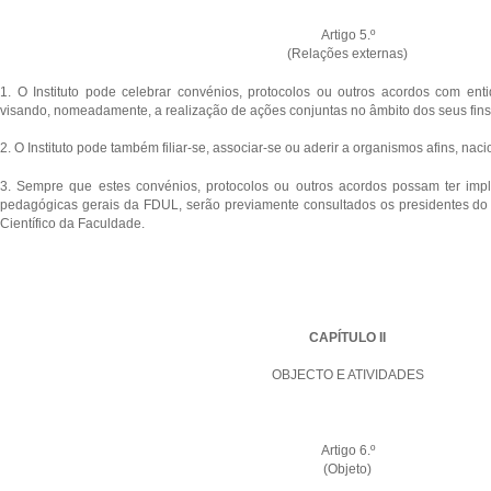
Artigo 5.º
(Relações externas)
1. O Instituto pode celebrar convénios, protocolos ou outros acordos com enti
visando, nomeadamente, a realização de ações conjuntas no âmbito dos seus fins 
2. O Instituto pode também filiar-se, associar-se ou aderir a organismos afins, naci
3. Sempre que estes convénios, protocolos ou outros acordos possam ter implic
pedagógicas gerais da FDUL, serão previamente consultados os presidentes do
Científico da Faculdade.
CAPÍTULO II
OBJECTO E ATIVIDADES
Artigo 6.º
(Objeto)