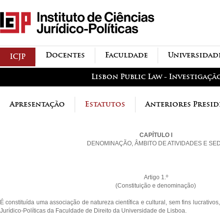
Passar para o conteúdo
icjp
principal
menu-institucional
Docentes
Faculdade
Universidad
ICJP
menu-actividades
Lisbon Public Law - Investigaçã
Apresentação
Estatutos
Anteriores Presid
CAPÍTULO I
DENOMINAÇÃO, ÂMBITO DE ATIVIDADES E SE
Artigo 1.º
(Constituição e denominação)
É constituída uma associação de natureza científica e cultural, sem fins lucrativo
Jurídico-Políticas da Faculdade de Direito da Universidade de Lisboa.