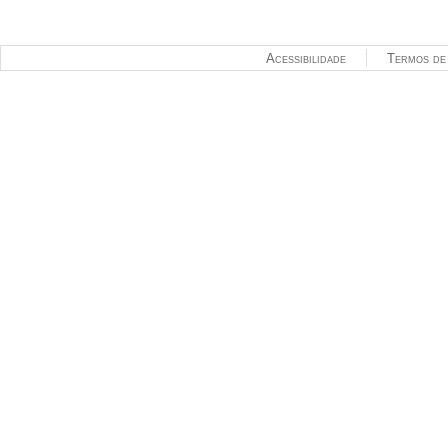
Acessibilidade
Termos de 