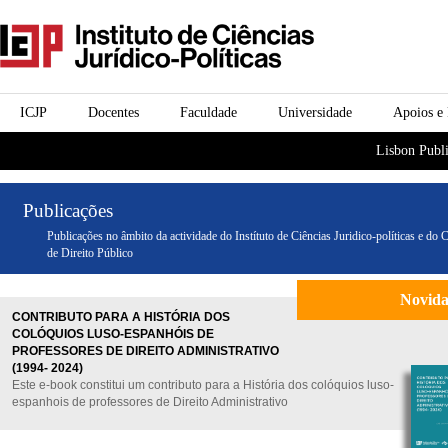
Passar para o conteúdo
icjp
principal
menu-institucional
ICJP
Docentes
Faculdade
Universidade
Apoios e
menu-actividades
Lisbon Publi
Publicações
Publicações no âmbito da actividade do Instítuto de Ciências Juridico-políticas e do 
de Direito Público
Novid
CONTRIBUTO PARA A HISTÓRIA DOS
COLÓQUIOS LUSO-ESPANHÓIS DE
PROFESSORES DE DIREITO ADMINISTRATIVO
(1994- 2024)
Este e-book constitui um contributo para a História dos colóquios luso-
espanhois de professores de Direito Administrativo