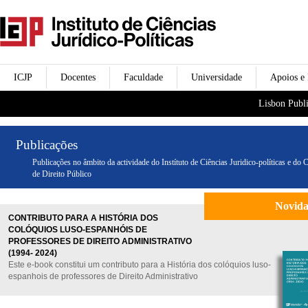
Passar para o conteúdo
icjp
principal
menu-institucional
ICJP
Docentes
Faculdade
Universidade
Apoios e
menu-actividades
Lisbon Publi
Publicações
Publicações no âmbito da actividade do Instítuto de Ciências Juridico-políticas e do 
de Direito Público
Novid
CONTRIBUTO PARA A HISTÓRIA DOS
COLÓQUIOS LUSO-ESPANHÓIS DE
PROFESSORES DE DIREITO ADMINISTRATIVO
(1994- 2024)
Este e-book constitui um contributo para a História dos colóquios luso-
espanhois de professores de Direito Administrativo