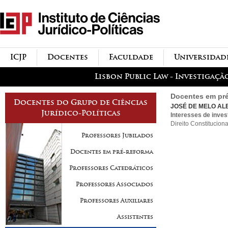
Passar para o conteúdo
icjp
principal
menu-institucional
ICJP
Docentes
Faculdade
Universidad
menu-actividades
Lisbon Public Law - Investigaçã
Docentes em pré
Docentes do Grupo de Ciências
JOSÉ DE MELO A
Jurídico-Políticas
Interesses de inves
Direito Constitucion
Professores Jubilados
Docentes em pré-reforma
Professores Catedráticos
Professores Associados
Professores Auxiliares
Assistentes