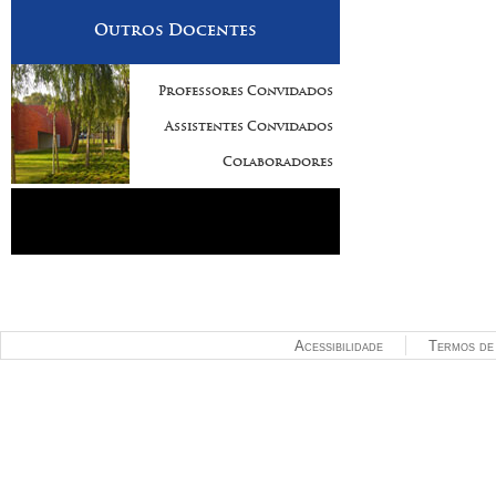
Outros Docentes
Professores Convidados
Assistentes Convidados
Colaboradores
Acessibilidade
Termos de 