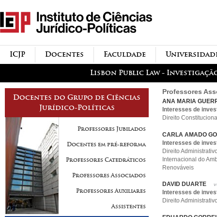
Passar para o conteúdo
icjp
principal
menu-institucional
ICJP
Docentes
Faculdade
Universidad
menu-actividades
Lisbon Public Law - Investigaçã
Professores As
Docentes do Grupo de Ciências
ANA MARIA GUER
Jurídico-Políticas
Interesses de inves
Direito Constituciona
Professores Jubilados
CARLA AMADO G
Interesses de inves
Docentes em pré-reforma
Direito Administrativ
Internacional do Amb
Professores Catedráticos
Renováveis
Professores Associados
DAVID DUARTE
v
Professores Auxiliares
Interesses de inves
Direito Administrativ
Assistentes