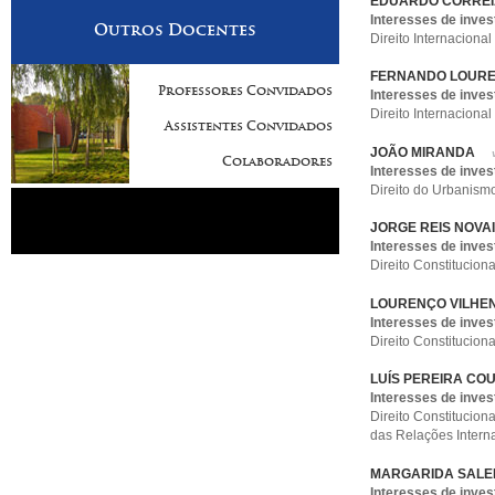
EDUARDO CORREI
Interesses de inves
Outros Docentes
Direito Internacional
FERNANDO LOURE
Professores Convidados
Interesses de inves
Direito Internacional
Assistentes Convidados
JOÃO MIRANDA
Colaboradores
Interesses de inves
Direito do Urbanismo
JORGE REIS NOVA
Interesses de inves
Direito Constitucion
LOURENÇO VILHEN
Interesses de inves
Direito Constituciona
LUÍS PEREIRA CO
Interesses de inves
Direito Constituciona
das Relações Intern
MARGARIDA SALEM
Interesses de inves