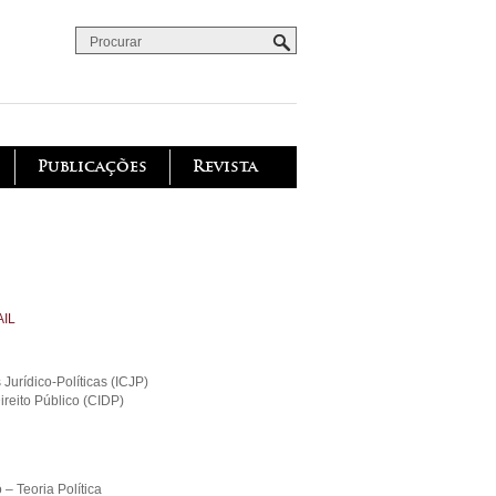
Procurar
Formulário de procura
Publicações
Revista
IL
 Jurídico-Políticas (ICJP)
ireito Público (CIDP)
o – Teoria Política