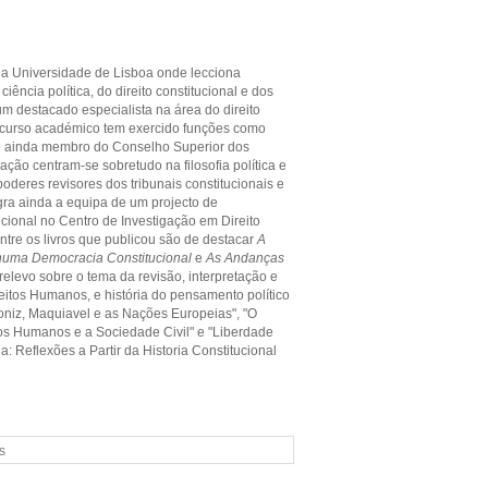
 da Universidade de Lisboa onde lecciona
ência política, do direito constitucional e dos
 um destacado especialista na área do direito
percurso académico tem exercido funções como
do ainda membro do Conselho Superior dos
gação centram-se sobretudo na filosofia política e
s poderes revisores dos tribunais constitucionais e
egra ainda a equipa de um projecto de
ucional no Centro de Investigação em Direito
 Entre os livros que publicou são de destacar
A
a numa Democracia Constitucional
e
As Andanças
relevo sobre o tema da revisão, interpretação e
reitos Humanos, e história do pensamento político
oniz, Maquiavel e as Nações Europeias", "O
tos Humanos e a Sociedade Civil" e "Liberdade
a: Reflexões a Partir da Historia Constitucional
s