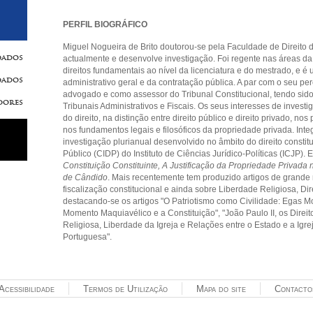
PERFIL BIOGRÁFICO
Miguel Nogueira de Brito doutorou-se pela Faculdade de Direito
dados
actualmente e desenvolve investigação. Foi regente nas áreas da ci
direitos fundamentais ao nível da licenciatura e do mestrado, e é
dados
administrativo geral e da contratação pública. A par com o seu 
advogado e como assessor do Tribunal Constitucional, tendo si
dores
Tribunais Administrativos e Fiscais. Os seus interesses de investi
do direito, na distinção entre direito público e direito privado, no
nos fundamentos legais e filosóficos da propriedade privada. Int
investigação plurianual desenvolvido no âmbito do direito constit
Público (CIDP) do Instituto de Ciências Jurídico-Políticas (ICJP).
Constituição Constituinte, A Justificação da Propriedade Privad
de Cândido
. Mais recentemente tem produzido artigos de grande 
fiscalização constitucional e ainda sobre Liberdade Religiosa, Di
destacando-se os artigos "O Patriotismo como Civilidade: Egas M
Momento Maquiavélico e a Constituição", "João Paulo II, os Direi
Religiosa, Liberdade da Igreja e Relações entre o Estado e a Igrej
Portuguesa".
Acessibilidade
Termos de Utilização
Mapa do site
Contacto