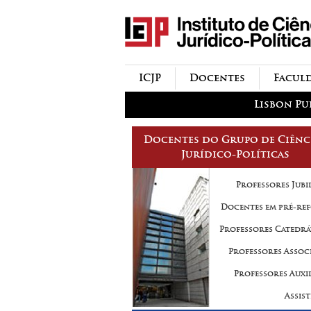
icjp
menu-institucional
ICJP
Docentes
Facul
menu-actividades
Lisbon Pu
Docentes do Grupo de Ciênc
Jurídico-Políticas
Professores Jubi
Docentes em pré-re
Professores Catedrá
Professores Assoc
Professores Auxi
Assis