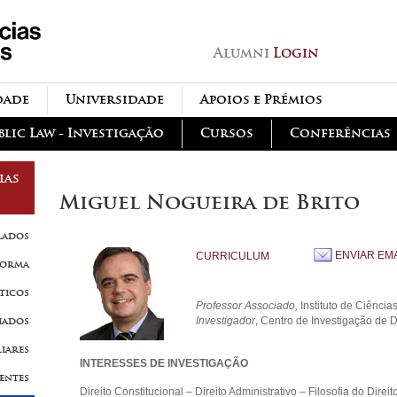
Passar para o conteúdo
principal
Alumni
Login
dade
Universidade
Apoios e Prémios
blic Law - Investigação
Cursos
Conferências
ias
Miguel Nogueira de Brito
lados
ENVIAR EMA
CURRICULUM
forma
ticos
Professor Associado,
Instituto de Ciências
Investigador
,
Centro de Investigação de D
iados
liares
INTERESSES DE INVESTIGAÇÃO
tentes
Direito Constitucional – Direito Administrativo – Filosofia do Direit