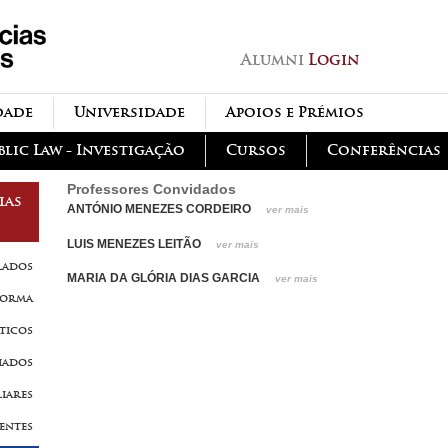
Passar para o conteúdo
principal
Alumni
Login
dade
Universidade
Apoios e Prémios
blic Law - Investigação
Cursos
Conferências
Professores Convidados
ias
ANTÓNIO MENEZES CORDEIRO
ver mais
LUIS MENEZES LEITÃO
ver mais
lados
MARIA DA GLÓRIA DIAS GARCIA
ver mais
forma
ticos
iados
liares
tentes