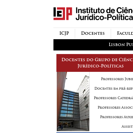
icjp
menu-institucional
ICJP
Docentes
Facul
menu-actividades
Lisbon Pu
Docentes do Grupo de Ciênc
Jurídico-Políticas
Professores Jubi
Docentes em pré-re
Professores Catedrá
Professores Assoc
Professores Auxi
Assis